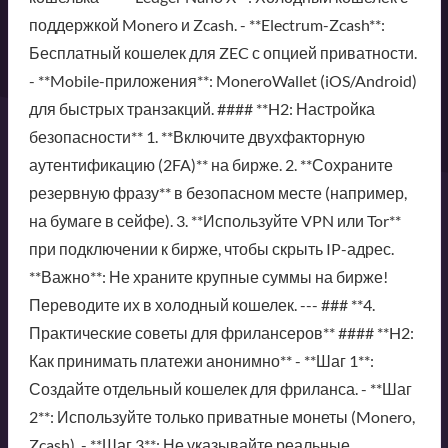
поддержкой Monero и Zcash. - **Electrum-Zcash**:
Бесплатный кошелек для ZEC с опцией приватности.
- **Mobile-приложения**: MoneroWallet (iOS/Android)
для быстрых транзакций. #### **H2: Настройка
безопасности** 1. **Включите двухфакторную
аутентификацию (2FA)** на бирже. 2. **Сохраните
резервную фразу** в безопасном месте (например,
на бумаге в сейфе). 3. **Используйте VPN или Tor**
при подключении к бирже, чтобы скрыть IP-адрес.
**Важно**: Не храните крупные суммы на бирже!
Переводите их в холодный кошелек. --- ### **4.
Практические советы для фрилансеров** #### **H2:
Как принимать платежи анонимно** - **Шаг 1**:
Создайте отдельный кошелек для фриланса. - **Шаг
2**: Используйте только приватные монеты (Monero,
Zcash). - **Шаг 3**: Не указывайте реальные