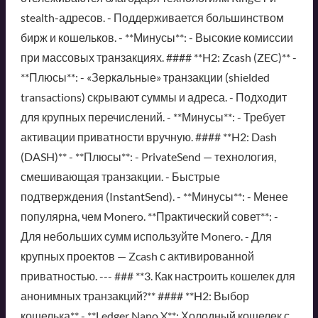
stealth-адресов. - Поддерживается большинством
бирж и кошельков. - **Минусы**: - Высокие комиссии
при массовых транзакциях. #### **H2: Zcash (ZEC)** -
**Плюсы**: - «Зеркальные» транзакции (shielded
transactions) скрывают суммы и адреса. - Подходит
для крупных перечислений. - **Минусы**: - Требует
активации приватности вручную. #### **H2: Dash
(DASH)** - **Плюсы**: - PrivateSend — технология,
смешивающая транзакции. - Быстрые
подтверждения (InstantSend). - **Минусы**: - Менее
популярна, чем Monero. **Практический совет**: -
Для небольших сумм используйте Monero. - Для
крупных проектов — Zcash с активированной
приватностью. --- ### **3. Как настроить кошелек для
анонимных транзакций?** #### **H2: Выбор
кошелька** - **Ledger Nano X**: Холодный кошелек с