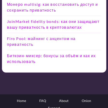
Монеро multisig: как восстановить доступ и
сохранить приватность
JoinMarket fidelity bonds: как они защищают
вашу приватность в криптовалютах
Firo Pool: майнинг с акцентом на
приватность
Биткоин-миксер: бонусы за объём и как их
использовать
Home
FAQ
About
Onion
Support