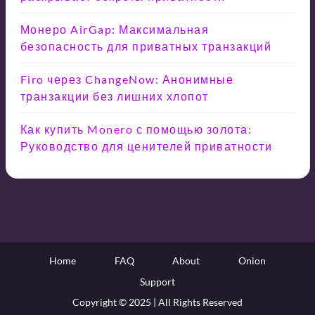
Монеро AirGap: Максимальная
безопасность для приватных транзакций
Firo через ChangeNow: Анонимные
транзакции без лишних хлопот
Как купить Monero с помощью золота:
Руководство для ценителей приватности
Home
FAQ
About
Onion
Support
Copyright © 2025 | All Rights Reserved