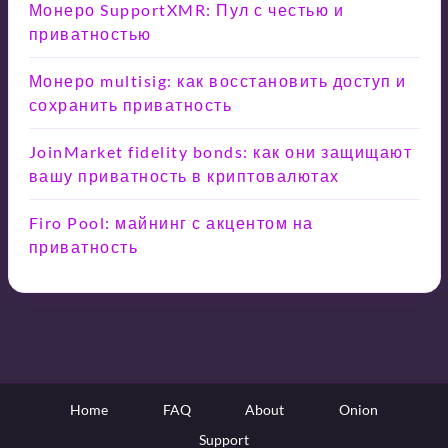
Монеро SupportXMR: Пул с честью и
приватностью
Монеро multisig: как восстановить доступ и
сохранить приватность
JoinMarket fidelity bonds: как они защищают
вашу приватность в криптовалютах
Firo Pool: майнинг с акцентом на
приватность
Home
FAQ
About
Onion
Support