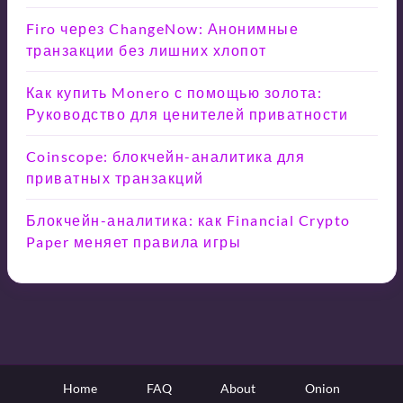
Firo через ChangeNow: Анонимные
транзакции без лишних хлопот
Как купить Monero с помощью золота:
Руководство для ценителей приватности
Coinscope: блокчейн-аналитика для
приватных транзакций
Блокчейн-аналитика: как Financial Crypto
Paper меняет правила игры
Home
FAQ
About
Onion