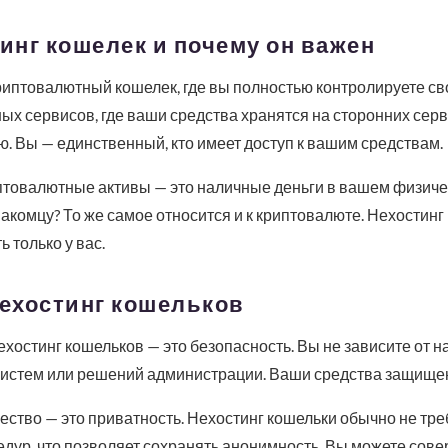
тинг кошелек и почему он важен
риптовалютный кошелек, где вы полностью контролируете св
ых сервисов, где ваши средства хранятся на сторонних серв
. Вы — единственный, кто имеет доступ к вашим средствам.
иптовалютные активы — это наличные деньги в вашем физиче
акомцу? То же самое относится и к криптовалюте. Нехостинг
ь только у вас.
ехостинг кошельков
остинг кошельков — это безопасность. Вы не зависите от 
 систем или решений администрации. Ваши средства защищен
ство — это приватность. Нехостинг кошельки обычно не тр
едур, что позволяет сохранять анонимность. Вы можете сове