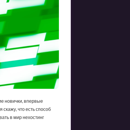
ие новички, впервые
 скажу, что есть способ
вать в мир нехостинг