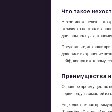
Что такое нехос
Нехостинг кошелек — это к
отличие от централизованн
дает вам полную автономию
Представьте, что ваши кр
доверили их хранение незн
сейф, доступ к которому ест
Преимущества н
Основное преимущество нех
сервисов, уязвимостей их
Еще одно важное преимуще
(Know Your Customer) проц