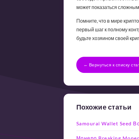
может показаться сложным 
Помните, что в мире крипт
первый шаг к полному конт
будьте хозяином своей кри
← Вернуться к списку ста
Похожие статьи
Samourai Wallet Seed 
Монеро Breaking Moner