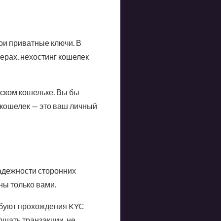
ои приватные ключи. В
ерах, нехостинг кошелек
ском кошельке. Вы бы
 кошелек — это ваш личный
надежности сторонних
ы только вами.
ебуют прохождения KYC
ршать транзакции, не