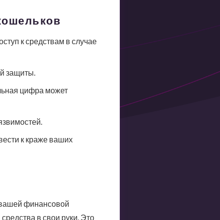
 кошельков
ступ к средствам в случае
й защиты.
льная цифра может
язвимостей.
вести к краже ваших
к вашей финансовой
средства в свои руки. Это