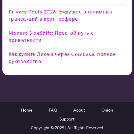
Privacy Pools 2026: Будущее анонимных
транзакций в криптосфере
Monero SideShift: Простой путь к
приватности
Как купить Зикеш через Coinbase: полное
руководство
Home
FAQ
About
Onion
Support
Copyright © 2025 | All Rights Reserved