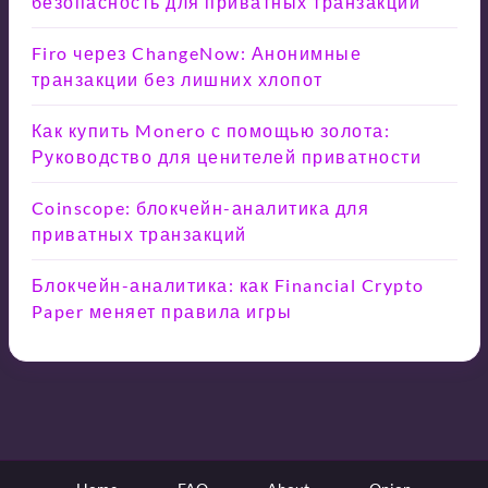
безопасность для приватных транзакций
Firo через ChangeNow: Анонимные
транзакции без лишних хлопот
Как купить Monero с помощью золота:
Руководство для ценителей приватности
Coinscope: блокчейн-аналитика для
приватных транзакций
Блокчейн-аналитика: как Financial Crypto
Paper меняет правила игры