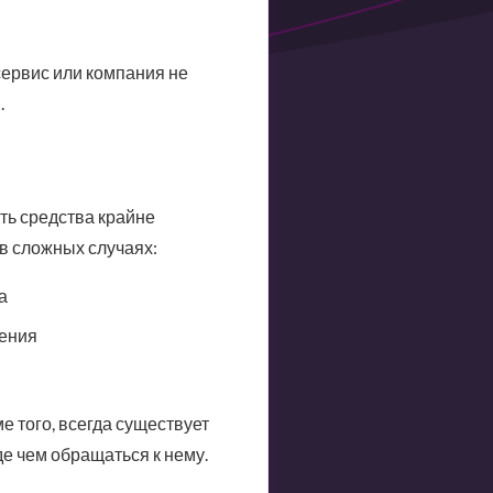
сервис или компания не
.
ть средства крайне
в сложных случаях:
а
ения
ме того, всегда существует
е чем обращаться к нему.