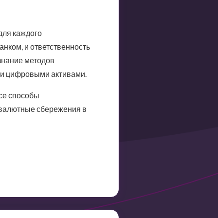
для каждого
анком, и ответственность
 знание методов
ми цифровыми активами.
се способы
товалютные сбережения в