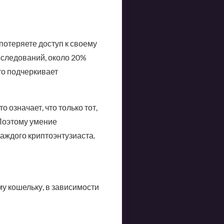
отеряете доступ к своему
сследований, около 20%
то подчеркивает
 означает, что только тот,
Поэтому умение
каждого криптоэнтузиаста.
у кошельку, в зависимости