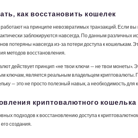
ать, как восстановить кошелек
работают на принципе невозвратимых транзакций. Если вы п
актически заблокируются навсегда. По данным различных и
ов потеряны навсегда из-за потери доступа к кошелькам. Э
ния методов восстановления.
алют действует принцип «не твои ключи — не твои монеты». Это
тным ключам, является реальным владельцем криптовалюты. 
льку — это не просто полезный навык, а необходимость для 
овления криптовалютного кошелька
вных подходов к восстановлению доступа к криптовалютном
 его создания.