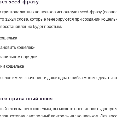
рез seed-фразу
криптовалютных кошельков используют seed-фразу (словес
то 12-24 слова, которые генерируются при создании кошельк
 восстановление будет простым:
кошелька
ановить кошелек»
правильном порядке
ии кошелька
к слов имеет значение, и даже одна ошибка может сделать 
рез приватный ключ
ый ключ вашего кошелька, вы можете восстановить доступ ч
олов, которая дает полный контроль над кошельком. Для вос