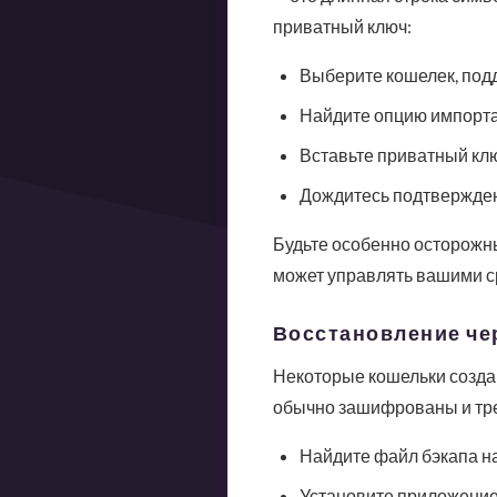
приватный ключ:
Выберите кошелек, по
Найдите опцию импорта
Вставьте приватный кл
Дождитесь подтвержден
Будьте особенно осторожны 
может управлять вашими с
Восстановление че
Некоторые кошельки созда
обычно зашифрованы и треб
Найдите файл бэкапа н
Установите приложение