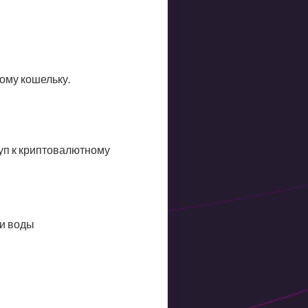
ому кошельку.
уп к криптовалютному
 и воды
я