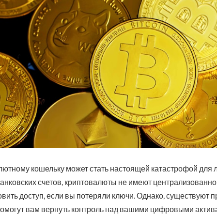
лютному кошельку может стать настоящей катастрофой для л
анковских счетов, криптовалюты не имеют централизованной
вить доступ, если вы потеряли ключи. Однако, существуют
помогут вам вернуть контроль над вашими цифровыми актив