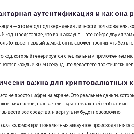
акторная аутентификация и как она 
ция — это метод подтверждения личности пользователя, ко
й код. Представьте, что ваш аккаунт — это сейф с двумя зам
ль (откроет первый замок), он не сможет проникнуть без вто
то код, который генерируется специальным приложением на
меняется каждые 30-60 секунд, что делает его практически н
тически важна для криптовалютных 
то не просто цифры на экране. Это реальные деньги, котор
нковских счетов, транзакции с криптовалютой необратимы. Ес
 вывести все средства, и вернуть их будет невозможно.
о 80% взломов криптовалютных аккаунтов происходят из-за 
нтификация снижает этот риск в разы. Даже если ваш пароль