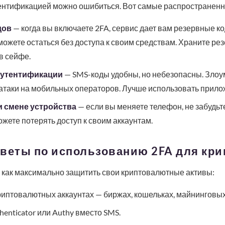
ентификацией можно ошибиться. Вот самые распространен
дов
— когда вы включаете 2FA, сервис дает вам резервные ко
можете остаться без доступа к своим средствам. Храните р
в сейфе.
аутентификации
— SMS-коды удобны, но небезопасны. Зло
 атаки на мобильных операторов. Лучше использовать прило
 смене устройства
— если вы меняете телефон, не забудьт
ожете потерять доступ к своим аккаунтам.
оветы по использованию 2FA для кр
 как максимально защитить свои криптовалютные активы:
риптовалютных аккаунтах — биржах, кошельках, майнинговых
enticator или Authy вместо SMS.