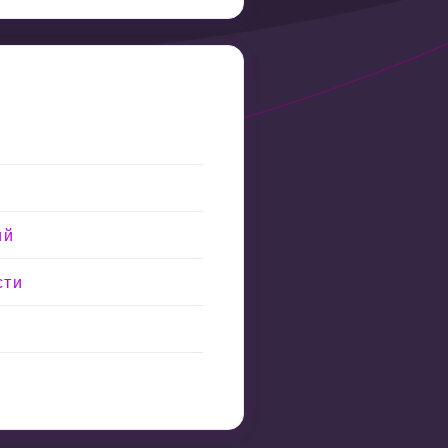
ий
сти