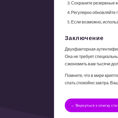
Сохраните резервные ко
Регулярно обновляйте 
Если возможно, использ
Заключение
Двухфакторная аутентифик
Она не требует специальных
сэкономить вам тысячи дол
Помните, что в мире крипт
спать спокойно завтра. Ва
← Вернуться к списку ста