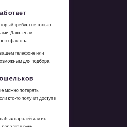
работает
торый требует не только
ками. Даже если
рого фактора.
 вашем телефоне или
евозможным для подбора.
кошельков
ые можно потерять
ли кто-то получит доступ к
слабых паролей или их
 попадет в руки