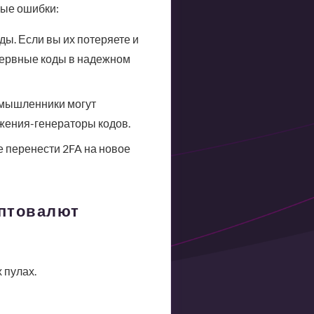
ные ошибки:
ды. Если вы их потеряете и
езервные коды в надежном
умышленники могут
жения-генераторы кодов.
е перенести 2FA на новое
иптовалют
 пулах.