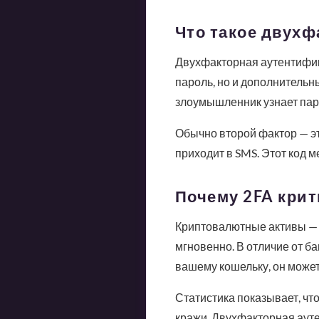
Что такое двухф
Двухфакторная аутентифика
пароль, но и дополнительны
злоумышленник узнает паро
Обычно второй фактор — э
приходит в SMS. Этот код 
Почему 2FA кри
Криптовалютные активы — э
мгновенно. В отличие от ба
вашему кошельку, он может
Статистика показывает, чт
кражи. Двухфакторная ауте