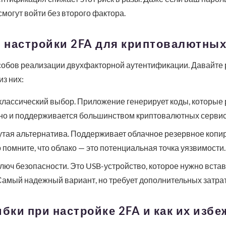
могут войти без второго фактора.
 настройки 2FA для криптовалютных
собов реализации двухфакторной аутентификации. Давайте
з них:
классический выбор. Приложение генерирует коды, которые 
тно и поддерживается большинством криптовалютных сервис
тая альтернатива. Поддерживает облачное резервное копиро
 помните, что облако — это потенциальная точка уязвимости.
люч безопасности. Это USB-устройство, которое нужно встав
амый надежный вариант, но требует дополнительных затрат
ки при настройке 2FA и как их избе