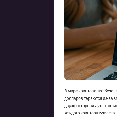
В мире криптовалют безопа
долларов теряются из-за 
двухфакторная аутентифика
каждого криптоэнтузиаста.