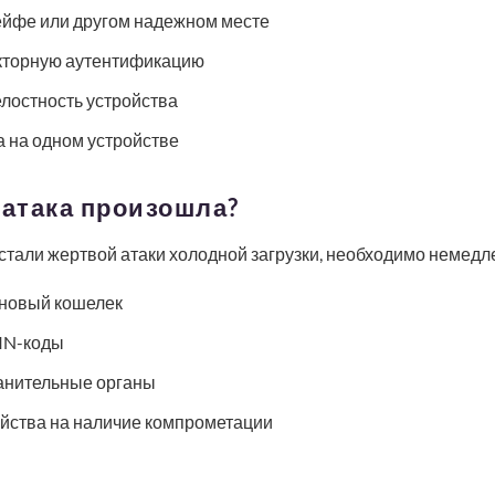
сейфе или другом надежном месте
кторную аутентификацию
лостность устройства
а на одном устройстве
 атака произошла?
 стали жертвой атаки холодной загрузки, необходимо немедл
 новый кошелек
PIN-коды
анительные органы
ойства на наличие компрометации