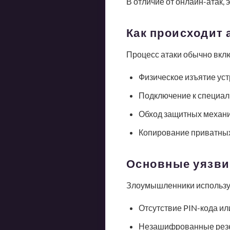
В отличие от онлайн-атак, 
Как происходит 
Процесс атаки обычно вклю
Физическое изъятие уст
Подключение к специал
Обход защитных механи
Копирование приватных
Основные уязв
Злоумышленники использую
Отсутствие PIN-кода ил
Незашифрованные рез