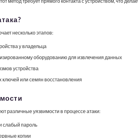
этот метод требует прямого контакта с устройством, что дела
атака?
чает несколько этапов:
ройства у владельца
изированному оборудованию для извлечения данных
змов устройства
 ключей или семян восстановления
имости
т различные уязвимости в процессе атаки:
и слабый пароль
ервные копии