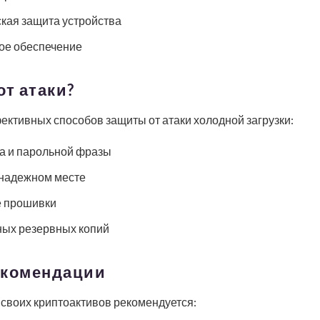
кая защита устройства
ое обеспечение
от атаки?
ктивных способов защиты от атаки холодной загрузки:
а и парольной фразы
 надежном месте
е прошивки
ых резервных копий
екомендации
своих криптоактивов рекомендуется: