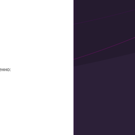
енно: