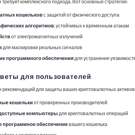
 требует комплексного подхода. Вот основные стратегии:
атных кошельков
с защитой от физического доступа
афических алгоритмов
, устойчивых к временным атакам
йств
от электромагнитных излучений
в
для маскировки реальных сигналов
ие программного обеспечения
для устранения уязвимост
оветы для пользователей
их рекомендаций для защиты ваших криптовалютных активов
ные кошельки
от проверенных производителей
едоступные компьютеры
для криптовалютных операций
е программное обеспечение
вашего кошелька
работе с криптовалютами