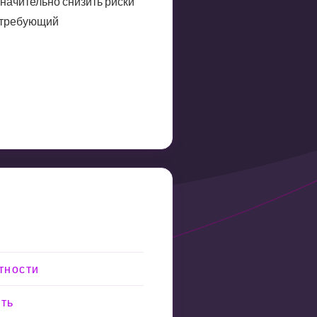
начительно снизить риски
, требующий
тности
сть