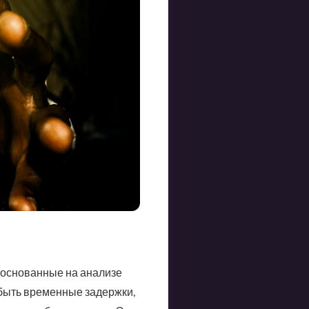
 основанные на анализе
 быть временные задержки,