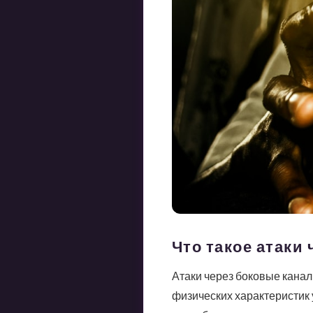
Что такое атаки
Атаки через боковые кана
физических характеристик 