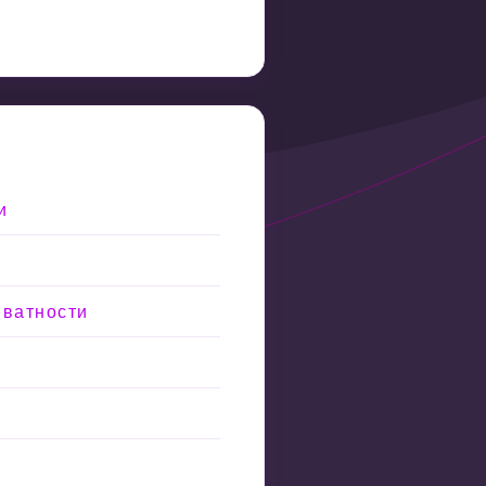
и
иватности