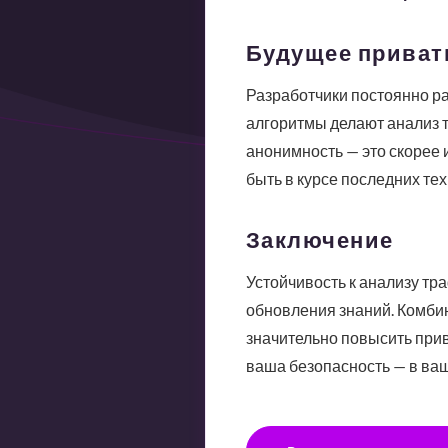
Будущее приват
Разработчики постоянно р
алгоритмы делают анализ т
анонимность — это скорее 
быть в курсе последних те
Заключение
Устойчивость к анализу тр
обновления знаний. Комби
значительно повысить при
ваша безопасность — в ваш