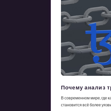
Почему анализ 
В современном мире, где 
становится всё более уязв