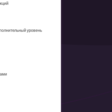
акций
ополнительный уровень
сами