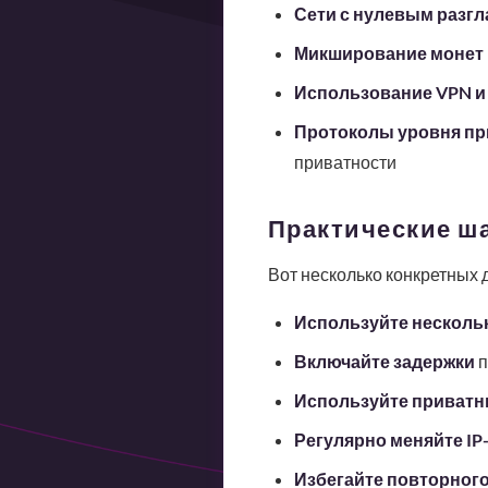
Сети с нулевым разг
Микширование монет
Использование VPN и 
Протоколы уровня п
приватности
Практические ш
Вот несколько конкретных 
Используйте несколь
Включайте задержки
п
Используйте приват
Регулярно меняйте IP
Избегайте повторног