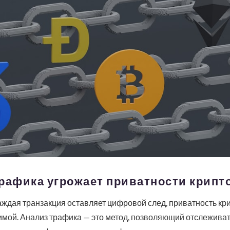
трафика угрожает приватности крип
каждая транзакция оставляет цифровой след, приватность к
имой. Анализ трафика — это метод, позволяющий отслеживат