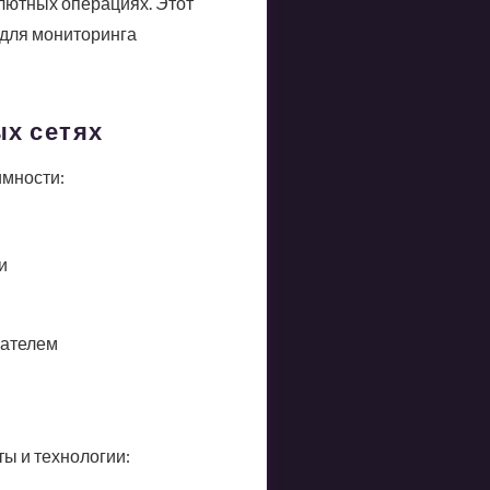
лютных операциях. Этот
 для мониторинга
х сетях
имности:
и
чателем
ы и технологии: