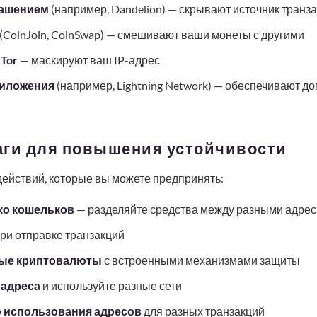
лашением
(например, Dandelion) — скрывают источник транз
(CoinJoin, CoinSwap) — смешивают ваши монеты с другими
Tor
— маскируют ваш IP-адрес
риложения
(например, Lightning Network) — обеспечивают д
аги для повышения устойчивости
действий, которые вы можете предпринять:
ко кошельков
— разделяйте средства между разными адре
ри отправке транзакций
ные криптовалюты
с встроенными механизмами защиты
-адреса
и используйте разные сети
о использования адресов
для разных транзакций