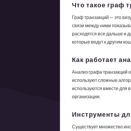
Что такое граф 
Граф транзакций — это визу
связи между ними показыва
расходятся все дальше и д
которые ведут к другим ко
Как работает ан
Анализ графа транзакций 
используют сложные алгори
используются вместе для в
организации.
Инструменты дл
Существует множество инст