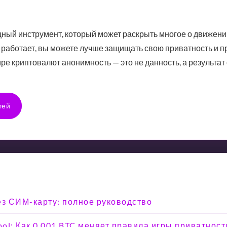
щный инструмент, который может раскрыть многое о движен
н работает, вы можете лучше защищать свою приватность и
ире криптовалют анонимность — это не данность, а результат
тей
ез СИМ-карту: полное руководство
ool: Как 0.001 BTC меняет правила игры приватност