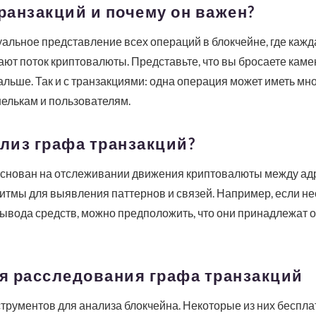
транзакций и почему он важен?
альное представление всех операций в блокчейне, где кажда
ют поток криптовалюты. Представьте, что вы бросаете камен
альше. Так и с транзакциями: одна операция может иметь мн
шелькам и пользователям.
ализ графа транзакций?
основан на отслеживании движения криптовалюты между а
тмы для выявления паттернов и связей. Например, если не
ывода средств, можно предположить, что они принадлежат 
я расследования графа транзакций
рументов для анализа блокчейна. Некоторые из них беспла