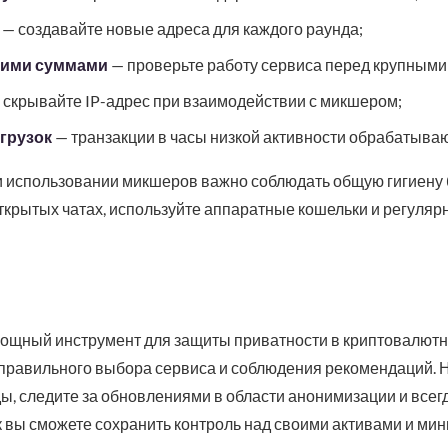
— создавайте новые адреса для каждого раунда;
шими суммами
— проверьте работу сервиса перед крупными
скрывайте IP-адрес при взаимодействии с микшером;
грузок
— транзакции в часы низкой активности обрабатываю
и использовании микшеров важно соблюдать общую гигиену 
ткрытых чатах, используйте аппаратные кошельки и регуляр
щный инструмент для защиты приватности в криптовалютны
правильного выбора сервиса и соблюдения рекомендаций. Не
ы, следите за обновлениями в области анонимизации и всегд
ак вы сможете сохранить контроль над своими активами и ми