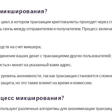
 микширования?
 цикл, в котором транзакции криптовалюты проходят через 
ь связь между отправителем и получателем. Процесс включ
дств на счет микшера;
динение ваших денег с транзакциями других пользователей;
стых» монет на указанный вами адрес.
уровень анонимности, так как транзакции становятся сложн
защита, но это также влияет на время и комиссию.
оцесс микширования?
ользуют различные алгоритмы для анонимизации транзакци