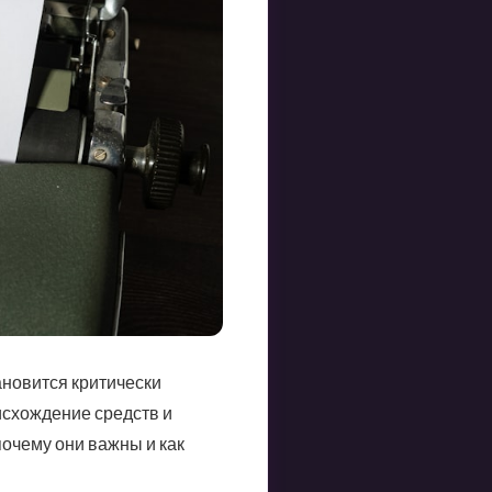
ановится критически
исхождение средств и
почему они важны и как