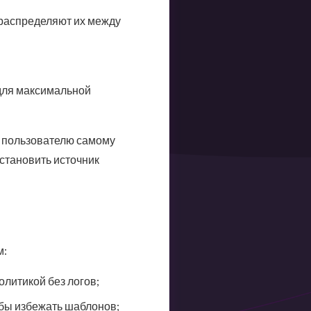
распределяют их между
для максимальной
т пользователю самому
становить источник
м:
литикой без логов;
обы избежать шаблонов;