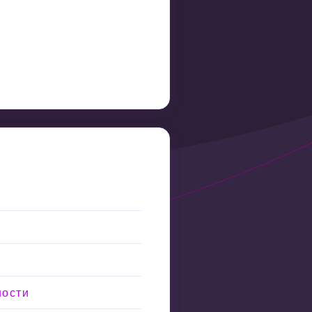
ности