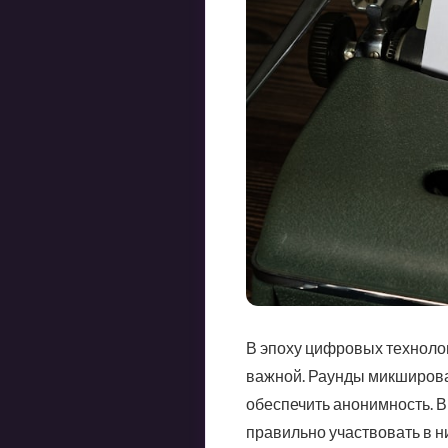
В эпоху цифровых технолог
важной. Раунды микширова
обеспечить анонимность. В
правильно участвовать в н