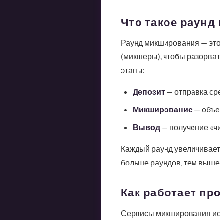
Что такое раунд
Раунд микширования — это
(микшеры), чтобы разорват
этапы:
Депозит
— отправка сре
Микширование
— объе
Вывод
— получение «чи
Каждый раунд увеличивает 
больше раундов, тем выше 
Как работает пр
Сервисы микширования исп