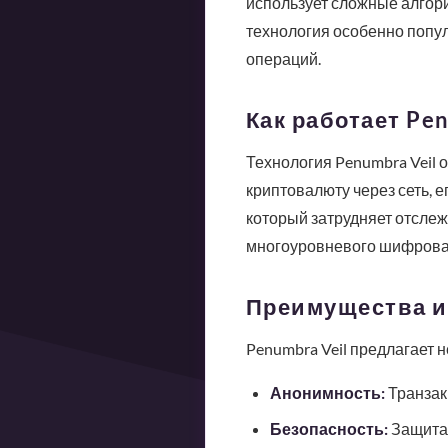
использует сложные алгор
технология особенно попу
операций.
Как работает Pen
Технология Penumbra Veil 
криптовалюту через сеть, е
который затрудняет отслеж
многоуровневого шифрован
Преимущества и
Penumbra Veil предлагает 
Анонимность:
Транзак
Безопасность:
Защита 