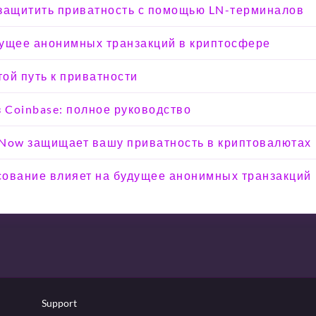
к защитить приватность с помощью LN-терминалов
удущее анонимных транзакций в криптосфере
той путь к приватности
з Coinbase: полное руководство
eNow защищает вашу приватность в криптовалютах
осование влияет на будущее анонимных транзакций
Support