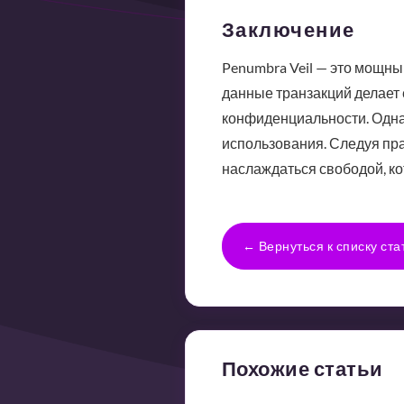
Заключение
Penumbra Veil — это мощны
данные транзакций делает
конфиденциальности. Однак
использования. Следуя пра
наслаждаться свободой, к
← Вернуться к списку ста
Похожие статьи