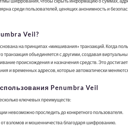
итмы шифрования, чтобы скрыть информацию о суммах, адре
лярна среди пользователей, ценящих анонимность и безопа
umbra Veil?
основана на принципах «микшивания» транзакций. Когда пол
го транзакция объединяется с другими, создавая виртуальный
ивание происхождения и назначения средств. Это достигает
ия и временных адресов, которые автоматически меняются
спользования Penumbra Veil
несколько ключевых преимуществ:
ции невозможно проследить до конкретного пользователя.
от взломов и мошенничества благодаря шифрованию.