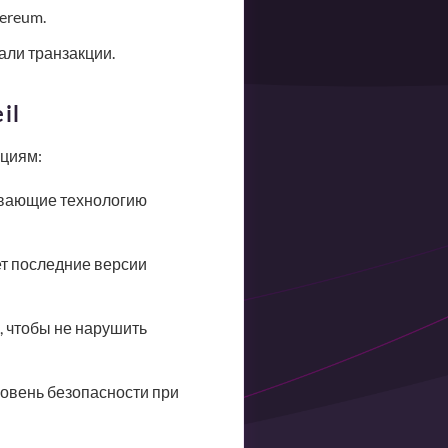
ereum.
али транзакции.
il
ациям:
вающие технологию
т последние версии
, чтобы не нарушить
овень безопасности при