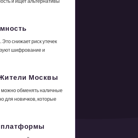
ность и ищет альтернативы
имность
Это снижает риск утечек
ьзуют шифрование и
 Жители Москвы
, можно обменять наличные
но для новичков, которые
P-платформы