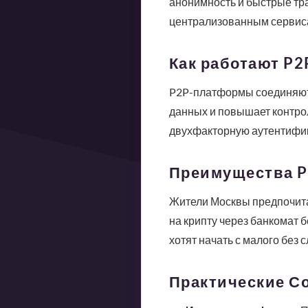
анонимность и быстрые тра
централизованным сервис
Как работают P
P2P-платформы соединяют 
данных и повышает контро
двухфакторную аутентифик
Преимущества P
Жители Москвы предпочита
на крипту через банкомат 
хотят начать с малого без 
Практические С