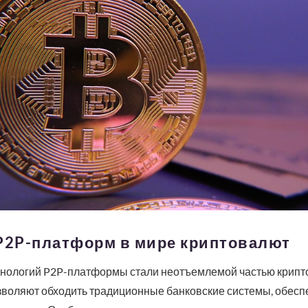
 P2P-платформ в мире криптовалют
нологий P2P-платформы стали неотъемлемой частью крипто
зволяют обходить традиционные банковские системы, обесп