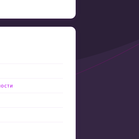
ности