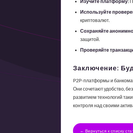
Изучите платформу:
П
Используйте провере
криптовалют.
Сохраняйте анонимно
защитой.
Проверяйте транзакци
Заключение: Бу
P2P-платформы и банкомат
Они сочетают удобство, бе
развитием технологий таки
контроля над своими актив
← Вернуться к списку ста