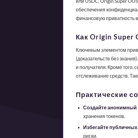
или USDC, Origin Super OU
обеспечения конфиденциал
финансовую приватность в 
Как Origin Supe
Ключевым элементом прива
(доказательств без знания
и получателя. Кроме того, 
отслеживание средств. Так
Практические со
Создайте анонимный 
хранения токенов.
Избегайте публичных
риски.