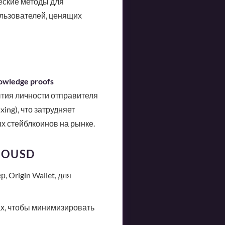
еские методы для
льзователей, ценящих
owledge proofs
ытия личности отправителя
ixing), что затрудняет
х стейблкоинов на рынке.
r OUSD
 Origin Wallet, для
ах, чтобы минимизировать