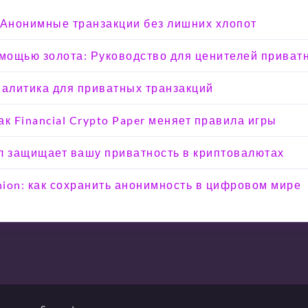
 Анонимные транзакции без лишних хлопот
омощью золота: Руководство для ценителей приват
налитика для приватных транзакций
к Financial Crypto Paper меняет правила игры
кол защищает вашу приватность в криптовалютах
Onion: как сохранить анонимность в цифровом мире