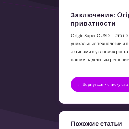
Заключение: Ori
приватности
Origin Super OUSD — это н
уникальные технологии и 
активами в условиях роста
вашим надежным решением
← Вернуться к списку ста
Похожие статьи