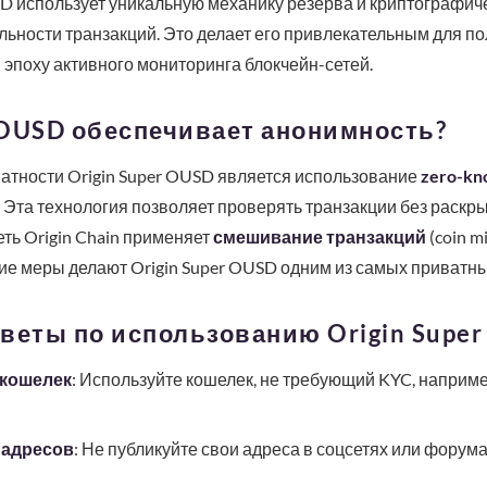
SD использует уникальную механику резерва и криптографич
ьности транзакций. Это делает его привлекательным для по
эпоху активного мониторинга блокчейн-сетей.
r OUSD обеспечивает анонимность?
тности Origin Super OUSD является использование
zero-kn
). Эта технология позволяет проверять транзакции без раскр
сеть Origin Chain применяет
смешивание транзакций
(coin m
ие меры делают Origin Super OUSD одним из самых приватны
веты по использованию Origin Supe
кошелек
: Используйте кошелек, не требующий KYC, например,
 адресов
: Не публикуйте свои адреса в соцсетях или форум