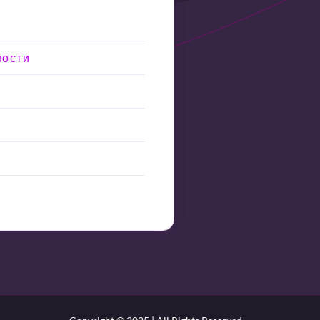
ности