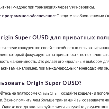
щитите IP-адрес при транзакциях через VPN-сервисы.
е программное обеспечение
: Следите за обновлениями Or
rigin Super OUSD для приватных пол
ется среди конкурентов своей способностью скрывать финан
ero, который фокусируется на приватности, но не является с
ость и анонимность. Это делает его идеальным выбором дл
 активами, например, при международных переводах или он
льзовать Origin Super OUSD?
йтесь на платформе Origin Chain, создайте кошелек и пополн
 Важно помнить: чем больше транзакций вы совершаете чер
 Однако всегда анализируйте риски и изучайте документац