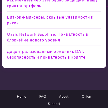
криптопортфель
Биткоин-миксеры: скрытые уязвимости и
риски
Oasis Network Sapphire: Приватность в
блокчейне нового уровня
Децентрализованный обменник DAI:
безопасность и приватность в крипте
Home
FAQ
About
Onion
Support