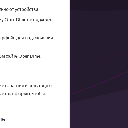
ьно от устройства.
му OpenDime не подходит
терфейс для подключения
ом сайте OpenDime.
ие гарантии и репутацию
ные платформы, чтобы
ть