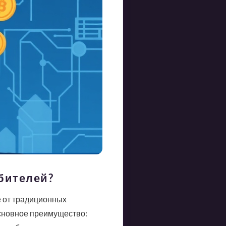
бителей?
 от традиционных
сновное преимущество: