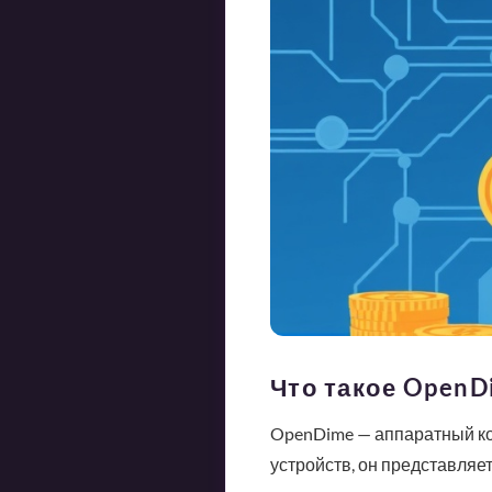
Что такое OpenD
OpenDime — аппаратный ко
устройств, он представля