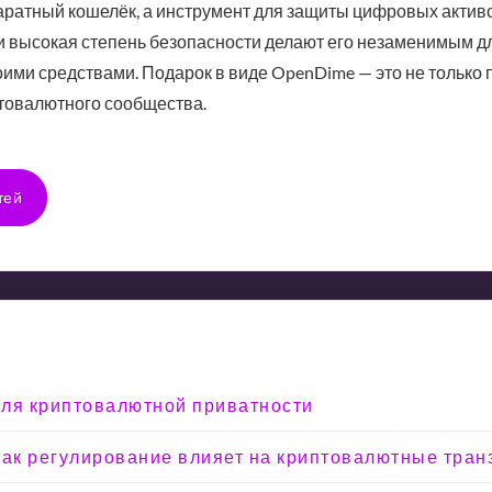
ратный кошелёк, а инструмент для защиты цифровых активов
и высокая степень безопасности делают его незаменимым для
оими средствами. Подарок в виде OpenDime — это не только п
товалютного сообщества.
тей
 для криптовалютной приватности
: как регулирование влияет на криптовалютные тран