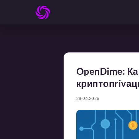
OpenDime: Ка
криптопrivац
28.06.2026