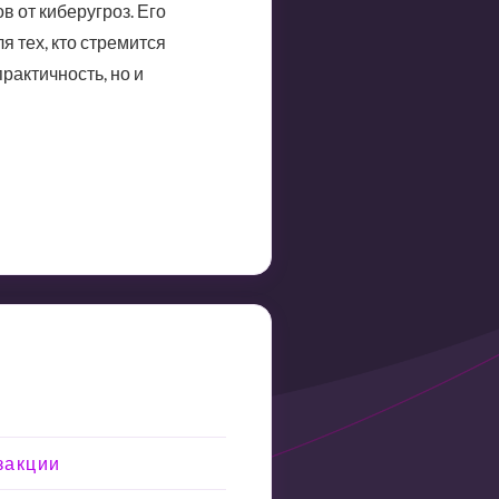
 от киберугроз. Его
 тех, кто стремится
рактичность, но и
закции