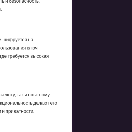
ть и безопасность,
.
 и шифруется на
пользования ключ
где требуется высокая
алюту, так и опытному
кциональность делают его
 и приватности.