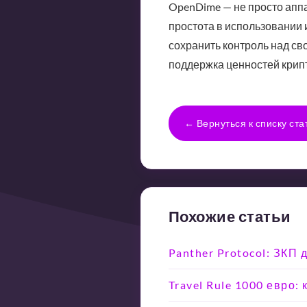
OpenDime — не просто аппа
простота в использовании 
сохранить контроль над св
поддержка ценностей крип
← Вернуться к списку ста
Похожие статьи
Panther Protocol: ЗКП
Travel Rule 1000 евро