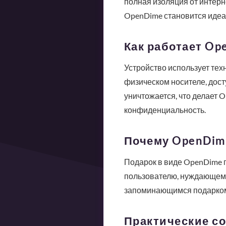
полная изоляция от интерне
OpenDime становится идеа
Как работает Op
Устройство использует тех
физическом носителе, дост
уничтожается, что делает 
конфиденциальность.
Почему OpenDim
Подарок в виде OpenDime п
пользователю, нуждающему
запоминающимся подарком,
Практические с