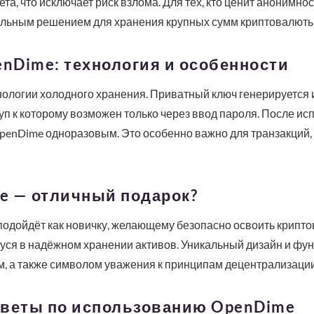
та, что исключает риск взлома. Для тех, кто ценит анонимнос
льным решением для хранения крупных сумм криптовалюты
enDime: технология и особенности
нологии холодного хранения. Приватный ключ генерируется
уп к которому возможен только через ввод пароля. После ис
OpenDime одноразовым. Это особенно важно для транзакций, 
e — отличный подарок?
одойдёт как новичку, желающему безопасно освоить криптов
ся в надёжном хранении активов. Уникальный дизайн и фун
 а также символом уважения к принципам децентрализации
оветы по использованию OpenDime