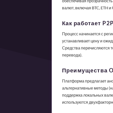
обеспечивая прозрачность
валют, включая BTC, ETH и 
Как работает P2
Процесс начинается с реги
устанавливает цену и ожид
Средства перечисляются т
перевода).
Преимущества O
Платформа предлагает анон
альтернативные методы (н
поддержка локальных валю
используются двухфакторн