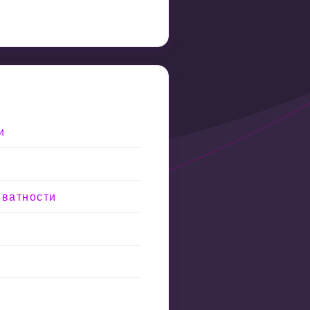
и
иватности