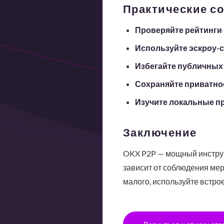
Практические со
Проверяйте рейтинги
Используйте эскроу-с
Избегайте публичных 
Сохраняйте приватно
Изучите локальные п
Заключение
OKX P2P — мощный инструме
зависит от соблюдения ме
малого, используйте встро