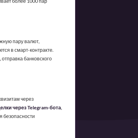
вает более 1000 пар
жную пару валют,
ется в смарт-контракте.
 отправка банковского
квизитам через
елки через Telegram-бота
,
я безопасности