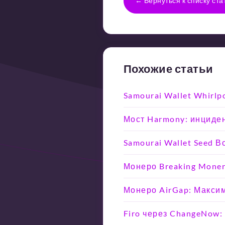
← Вернуться к списку ста
Похожие статьи
Samourai Wallet Whirlp
Мост Harmony: инциден
Samourai Wallet Seed 
Монеро Breaking Moner
Монеро AirGap: Макси
Firo через ChangeNow: