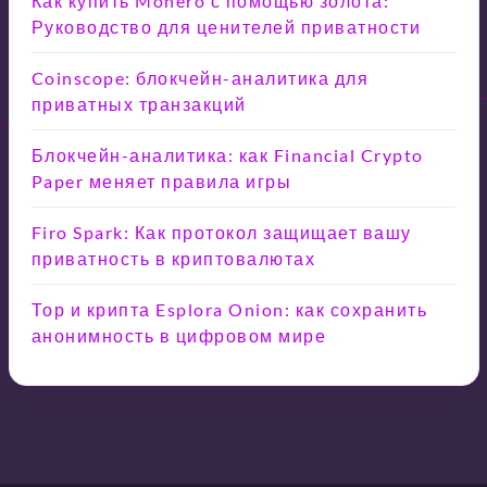
Как купить Monero с помощью золота:
Руководство для ценителей приватности
Coinscope: блокчейн-аналитика для
приватных транзакций
Блокчейн-аналитика: как Financial Crypto
Paper меняет правила игры
Firo Spark: Как протокол защищает вашу
приватность в криптовалютах
Тор и крипта Esplora Onion: как сохранить
анонимность в цифровом мире