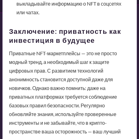
выкладывайте информацию о NFT в соцсетях
или чатах.
Заключение: приватность как
инвестиция в будущее
Приватные NFT-маркетплейсы — это не просто
модный тренд, а необходимый шаг к защите
цифровых прав. С развитием технологий
анонимность становится доступной даже для
новичков. Однако важно помнить: даже на
приватных платформах требуется соблюдение
базовых правил безопасности. Регулярно
обновляйте знания, используйте проверенные
инструменты и не забывайте, что в крипто-
пространстве ваша осторожность — ваш лучший