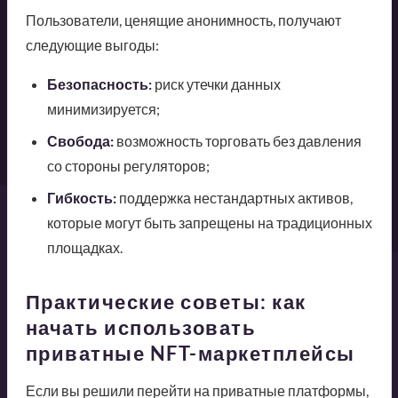
Пользователи, ценящие анонимность, получают
следующие выгоды:
Безопасность:
риск утечки данных
минимизируется;
Свобода:
возможность торговать без давления
со стороны регуляторов;
Гибкость:
поддержка нестандартных активов,
которые могут быть запрещены на традиционных
площадках.
Практические советы: как
начать использовать
приватные NFT-маркетплейсы
Если вы решили перейти на приватные платформы,