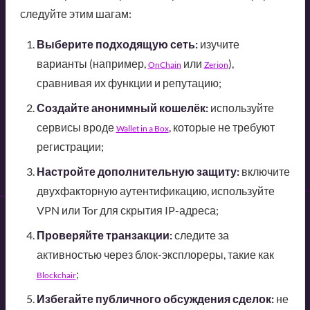
следуйте этим шагам:
Выберите подходящую сеть:
изучите
варианты (например,
или
),
OnChain
Zerion
сравнивая их функции и репутацию;
Создайте анонимный кошелёк:
используйте
сервисы вроде
, которые не требуют
Wallet in a Box
регистрации;
Настройте дополнительную защиту:
включите
двухфакторную аутентификацию, используйте
VPN или Tor для скрытия IP-адреса;
Проверяйте транзакции:
следите за
активностью через блок-эксплореры, такие как
;
Blockchair
Избегайте публичного обсуждения сделок:
не