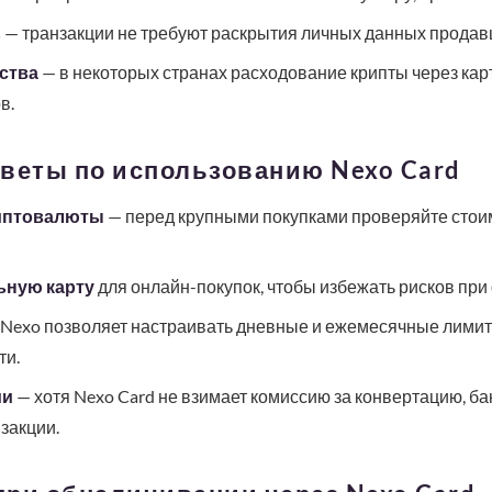
ь
— транзакции не требуют раскрытия личных данных продав
ства
— в некоторых странах расходование крипты через карт
в.
оветы по использованию Nexo Card
риптовалюты
— перед крупными покупками проверяйте стоим
ьную карту
для онлайн-покупок, чтобы избежать рисков пр
Nexo позволяет настраивать дневные и ежемесячные лимит
ти.
ми
— хотя Nexo Card не взимает комиссию за конвертацию, ба
закции.