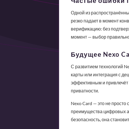
Частые ошибки 
Одной из распространённых
резко падает в момент кон
верификацию: без подтверж
момент — выбор правильног
Будущее Nexo C
С развитием технологий Ne
карты или интеграция с д
эффективным и привлечёт 
приватности.
Nexo Card — это не просто 
преимущества цифровых акт
безопасность, она станов