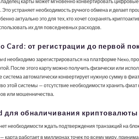
владелец карты может мгновенно конвертировать цифровые 
е. Это устраняет необходимость ручного обмена и делает пр
енно актуально это для тех, кто хочет сохранять криптоакт
использовать их для повседневных расходов.
xo Card: от регистрации до первой по
ard необходимо зарегистрироваться на платформе Nexo, пр
той. После этого карту можно получить физически или испол
е система автоматически конвертирует нужную сумму в фиат
о этой системы — отсутствие необходимости хранить фиат на
мов или мошенничества.
d для обналичивания криптовалюты
нет необходимости ждать подтверждения транзакций на блок
— карта работает в миллионах точек по всему миру, принима