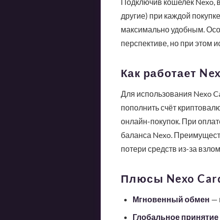
Подключив кошелёк Nexo, 
другие) при каждой покупк
максимально удобным. Особ
перспективе, но при этом 
Как работает Ne
Для использования Nexo C
пополнить счёт криптовалю
онлайн-покупок. При оплат
баланса Nexo. Преимуществ
потери средств из-за взло
Плюсы Nexo Car
Мгновенный обмен
— 
Глобальное принятие