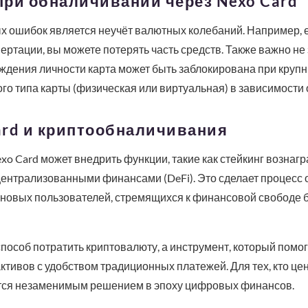
при обналичивании через Nexo Card
 ошибок является неучёт валютных колебаний. Например, ес
вертации, вы можете потерять часть средств. Также важно не
дения личности карта может быть заблокирована при крупн
о типа карты (физическая или виртуальная) в зависимости 
ard и криптообналичивания
xo Card может внедрить функции, такие как стейкинг вознаг
ецентрализованными финансами (DeFi). Это сделает процесс
новых пользователей, стремящихся к финансовой свободе 
способ потратить криптовалюту, а инструмент, который помо
ивов с удобством традиционных платежей. Для тех, кто це
ится незаменимым решением в эпоху цифровых финансов.