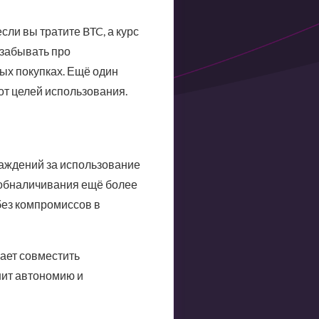
ли вы тратите BTC, а курс
 забывать про
ых покупках. Ещё один
от целей использования.
раждений за использование
 обналичивания ещё более
без компромиссов в
гает совместить
нит автономию и