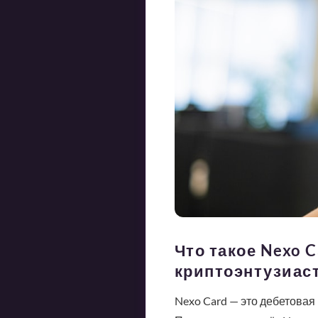
Что такое Nexo 
криптоэнтузиас
Nexo Card — это дебетовая