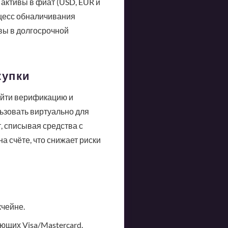
активы в фиат (USD, EUR и
оцесс обналичивания
ивы в долгосрочной
купки
ойти верификацию и
ьзовать виртуально для
, списывая средства с
 счёте, что снижает риски
чейне.
ющих Visa/Mastercard.