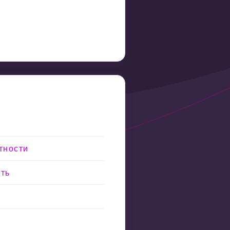
тности
сть