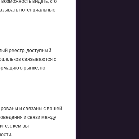
возможность видеть, кто
сказывать потенциальные
тый реестр, доступный
окошельков связываются с
рмацию о рынке, но
ированы и связаны с вашей
поведения и связи между
те, с кем вы
ости.