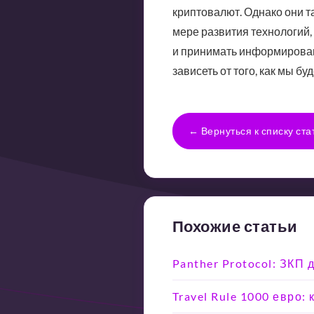
криптовалют. Однако они 
мере развития технологий
и принимать информирован
зависеть от того, как мы 
← Вернуться к списку ста
Похожие статьи
Panther Protocol: ЗКП
Travel Rule 1000 евро