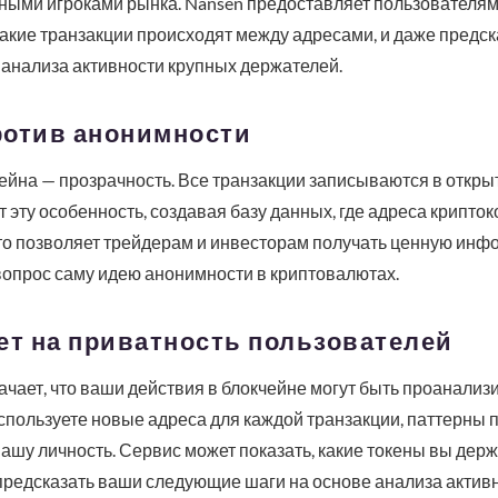
ными игроками рынка. Nansen предоставляет пользователям 
какие транзакции происходят между адресами, и даже пред
анализа активности крупных держателей.
ротив анонимности
йна — прозрачность. Все транзакции записываются в откры
т эту особенность, создавая базу данных, где адреса крипт
о позволяет трейдерам и инвесторам получать ценную инфо
вопрос саму идею анонимности в криптовалютах.
ет на приватность пользователей
чает, что ваши действия в блокчейне могут быть проанализ
спользуете новые адреса для каждой транзакции, паттерны 
ашу личность. Сервис может показать, какие токены вы держи
предсказать ваши следующие шаги на основе анализа активн