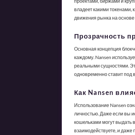
проектами, биржами и круп
владеет какими токенами, 
движения рынка на основе 
Прозрачность п
Основная концепция блокче
каждому. Nansen используе
реальными сущностями. Эт
одновременно ставит под 
Как Nansen влия
Использование Nansen озна
личностью. Даже если вы и
кошельками могут выдать в
взаимодействуете, и даже 