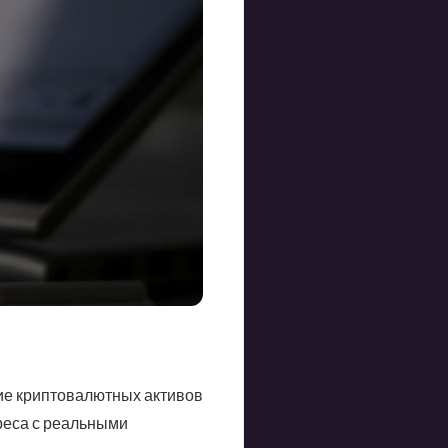
ие криптовалютных активов
реса с реальными