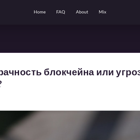
Home
FAQ
About
Mix
рачность блокчейна или угро
?