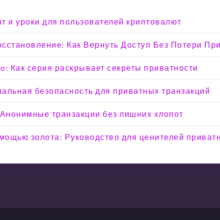
т и уроки для пользователей криптовалют
Восстановление: Как Вернуть Доступ Без Потери Пр
o: Как серия раскрывает секреты приватности
мальная безопасность для приватных транзакций
 Анонимные транзакции без лишних хлопот
омощью золота: Руководство для ценителей приват