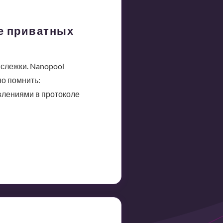
е приватных
слежки. Nanopool
но помнить:
влениями в протоколе