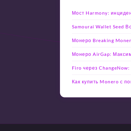
Мост Harmony: инциден
Samourai Wallet Seed 
Монеро Breaking Moner
Монеро AirGap: Макси
Firo через ChangeNow:
Как купить Monero с п