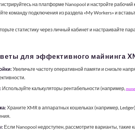
истрируйтесь на платформе Nanopool и настройте рабочий 
те команду подключения из раздела «My Workers» и вставьт
орьте статистику через личный кабинет и настраивайте па
оветы для эффективного майнинга 
ойки:
Увеличьте частоту оперативной памяти и снизьте нап
ктивности.
:
Используйте калькуляторы рентабельности (например,
moner
ка:
Храните XMR в аппаратных кошельках (например, Ledger)
ния.
ы:
Если Nanopool недоступен, рассмотрите варианты, такие 