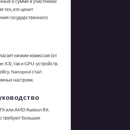
анные о сумме и участниках
 тех, кто ценит
ения государственного
агает низкие комиссии (от
 X3), так и GPU-устройств.
йсу, Nanopool стал
ожных настроек.
руководство
TX или AMD Radeon RX.
но требуют больших