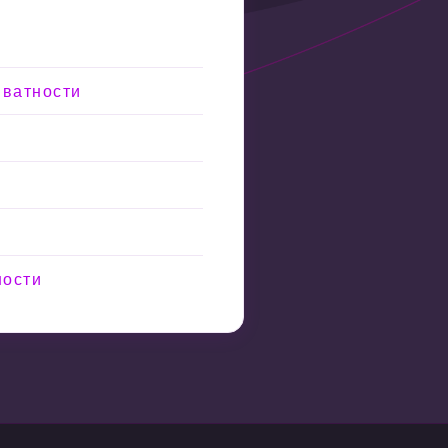
иватности
ности