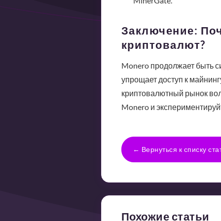
MinerGate.
Заключение: По
криптовалют?
Monero продолжает быть с
упрощает доступ к майнинг
криптовалютный рынок вола
Monero и экспериментируйт
← Вернуться к списку ста
Похожие статьи