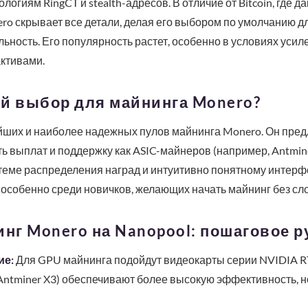
логиям RingCT и stealth-адресов. В отличие от Bitcoin, где д
ro скрывает все детали, делая его выбором по умолчанию для
ость. Его популярность растет, особенно в условиях усил
ктивами.
ий выбор для майнинга Monero?
йших и наиболее надежных пулов майнинга Monero. Он предл
ь выплат и поддержку как ASIC-майнеров (например, Antminer
еме распределения наград и интуитивно понятному интерфе
особенно среди новичков, желающих начать майнинг без сл
инг Monero на Nanopool: пошаговое 
ие:
Для GPU майнинга подойдут видеокарты серии NVIDIA R
Antminer X3) обеспечивают более высокую эффективность, 