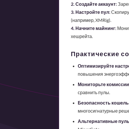
2. Создайте аккаунт:
Зарег
3. Настройте пул:
Скопируй
(например, XMRig).
4. Начните майнинг:
Монит
хешрейта.
Практические с
Оптимизируйте настр
повышения энергоэффе
Мониторьте комиссии
сравнить пулы.
Безопасность кошель
многосигнатурные реше
Альтернативные пул