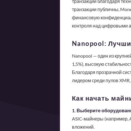
транзакций благодаря техно
транзакции публичны, Mone
финансовую конфиденциальн
контроля над цифровыми а
Nanopool: Лучш
Nanopool — один из крупне
1,5%), высокую стабильност
Благодаря прозрачной сист
лидером среди пулов XMR, 
Как начать майн
1. Выберите оборудован
ASIC-майнеры (например, 
вложений.