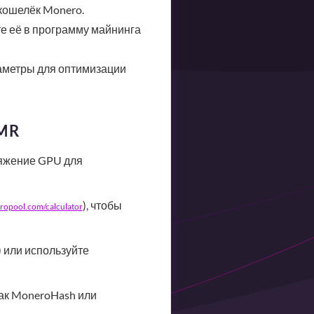
кошелёк Monero.
е её в программу майнинга
раметры для оптимизации
XMR
ряжение GPU для
), чтобы
opool.com/calculator
 или используйте
как MoneroHash или