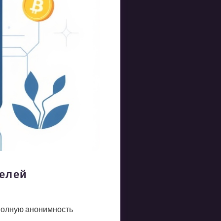
телей
 полную анонимность