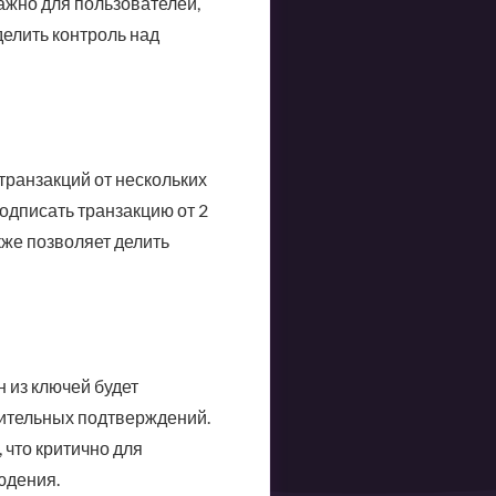
важно для пользователей,
делить контроль над
транзакций от нескольких
одписать транзакцию от 2
кже позволяет делить
 из ключей будет
нительных подтверждений.
 что критично для
юдения.