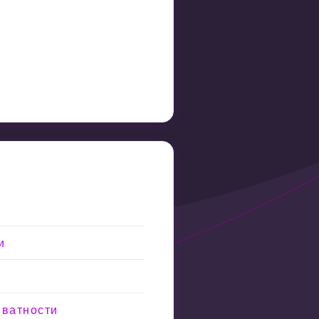
и
иватности