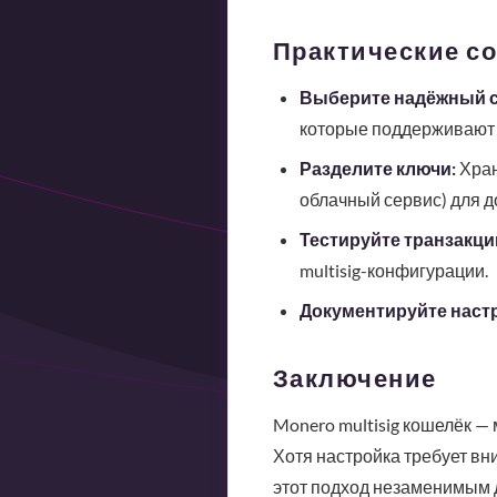
Практические со
Выберите надёжный с
которые поддерживают m
Разделите ключи:
Хран
облачный сервис) для д
Тестируйте транзакци
multisig-конфигурации.
Документируйте наст
Заключение
Monero multisig кошелёк — 
Хотя настройка требует в
этот подход незаменимым 