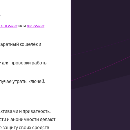
а
или
,
GUI Wallet
XMRWallet
паратный кошелёк и
 для проверки работы
лучае утраты ключей.
активами и приватность.
сти и анонимности делают
 защиту своих средств —