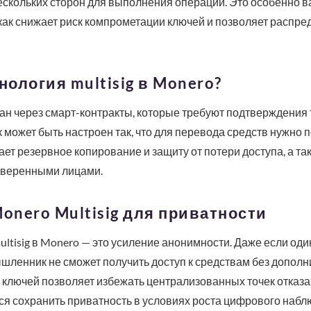
 нескольких сторон для выполнения операций. Это особенно 
как снижает риск компрометации ключей и позволяет распре
нология multisig в Monero?
ван через смарт-контракты, которые требуют подтверждения 
 может быть настроен так, что для перевода средств нужно п
ает резервное копирование и защиту от потери доступа, а та
доверенными лицами.
nero Multisig для приватности
tisig в Monero — это усиление анонимности. Даже если один
шленник не сможет получить доступ к средствам без допол
 ключей позволяет избежать централизованных точек отказа,
я сохранить приватность в условиях роста цифрового набл