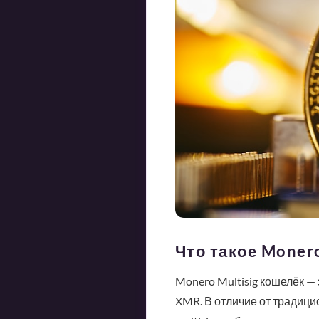
Что такое Monero
Monero Multisig кошелёк 
XMR. В отличие от традици