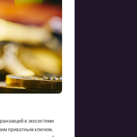
ранзакций в экосистеме
дним приватным ключом,