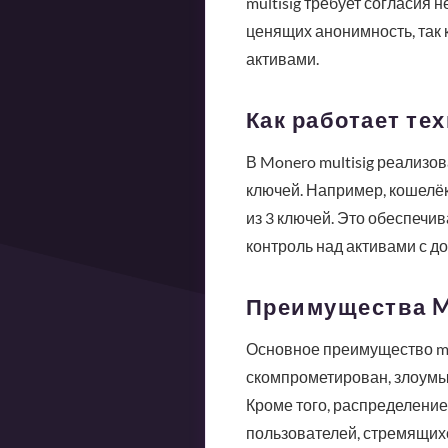
multisig требует согласия
ценящих анонимность, так 
активами.
Как работает тех
В Monero multisig реализо
ключей. Например, кошелёк
из 3 ключей. Это обеспечив
контроль над активами с 
Преимущества Mo
Основное преимущество mul
скомпрометирован, злоумы
Кроме того, распределение
пользователей, стремящихс