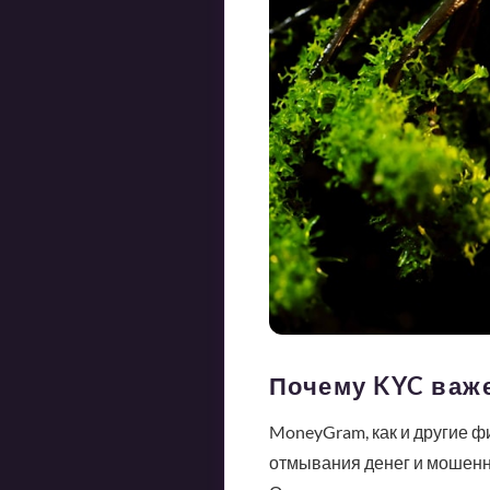
Почему KYC важ
MoneyGram, как и другие ф
отмывания денег и мошенни