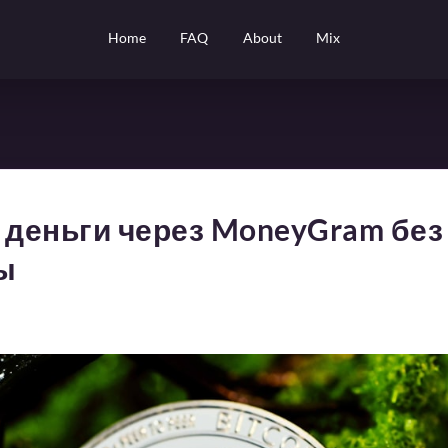
Home
FAQ
About
Mix
 деньги через MoneyGram без 
ы