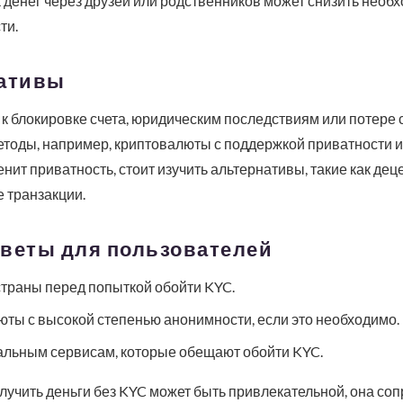
денег через друзей или родственников может снизить необхо
ти.
нативы
к блокировке счета, юридическим последствиям или потере 
тоды, например, криптовалюты с поддержкой приватности и
ценит приватность, стоит изучить альтернативы, такие как д
 транзакции.
оветы для пользователей
страны перед попыткой обойти KYC.
ты с высокой степенью анонимности, если это необходимо.
льным сервисам, которые обещают обойти KYC.
олучить деньги без KYC может быть привлекательной, она со