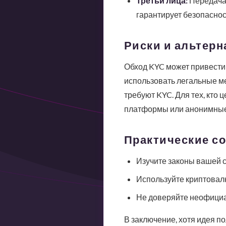
Третьи лица:
Передача 
гарантирует безопаснос
Риски и альтер
Обход KYC может привести 
использовать легальные ме
требуют KYC. Для тех, кто 
платформы или анонимные
Практические с
Изучите законы вашей 
Используйте криптовалю
Не доверяйте неофициа
В заключение, хотя идея п