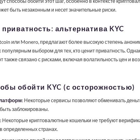
т способы обойти этот шаг, особенно в контексте криптова
ожет быть незаконным и несет значительные риски.
 приватность: альтернатива KYC
itcoin или Monero, предлагают более высокую степень анони
х популярным выбором для тех, кто ценит приватность. Одна
т также связано с рисками, включая волатильность цен и в
обы обойти KYC (с осторожностью)
латформ:
Некоторые сервисы позволяют обменивать деньги 
 быть заблокированы.
:
Некоторые криптовалютные кошельки не требуют верифика
в определенных странах.