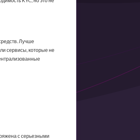
димость KYC, но это не
средств. Лучше
ли сервисы, которые не
ецентрализованные
пряжена с серьезными