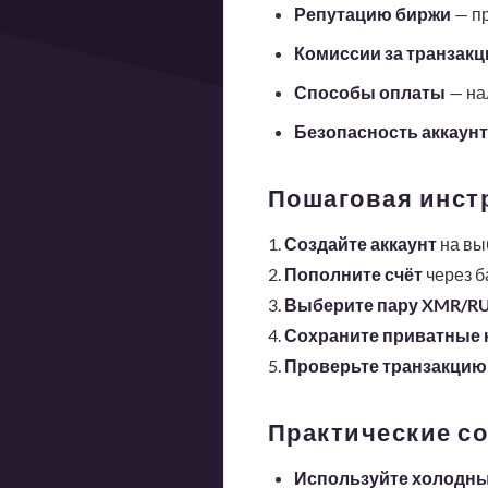
Репутацию биржи
— пр
Комиссии за транзакц
Способы оплаты
— на
Безопасность аккаунт
Пошаговая инстр
1.
Создайте аккаунт
на вы
2.
Пополните счёт
через б
3.
Выберите пару XMR/R
4.
Сохраните приватные 
5.
Проверьте транзакцию
Практические со
Используйте холодны