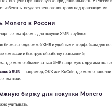
 тех, кто ценит финансовую конфиденциальность. В России и
чет избежать государственного контроля над транзакциями.
ь Monero в России
улярные платформы для покупки XMR в рублях:
я биржа с поддержкой XMR и удобным интерфейсом для нов
ие комиссии и быструю обработку транзакций;
а, где можно обмениваться XMR напрямую с другими польз
ржкой RUB
— например, OKX или KuCoin, где можно пополнит
ые платежи.
дёжную биржу для покупки Monero
жно учитывать: