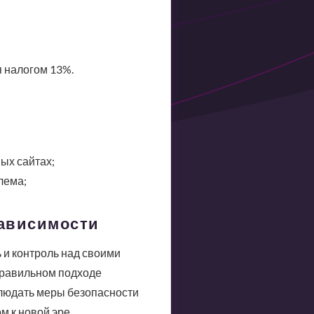
 налогом 13%.
ых сайтах;
лема;
зависимости
 и контроль над своими
 правильном подходе
людать меры безопасности
м к новой эре