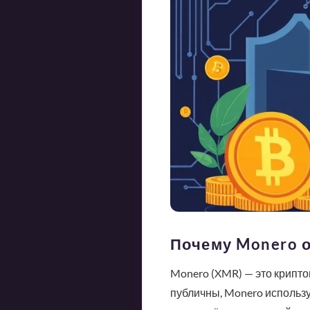
Почему Monero о
Monero (XMR) — это криптов
публичны, Monero использу