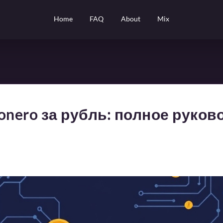
Home
FAQ
About
Mix
onero за рубль: полное руков