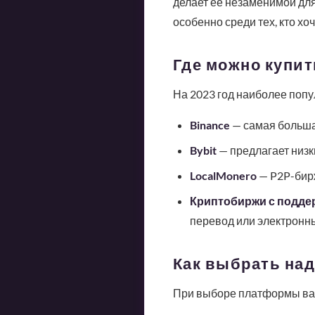
делает её незаменимой для
особенно среди тех, кто хо
Где можно купит
На 2023 год наиболее поп
Binance
— самая больша
Bybit
— предлагает низк
LocalMonero
— P2P-бирж
Криптобиржи с подде
перевод или электронн
Как выбрать на
При выборе платформы ва