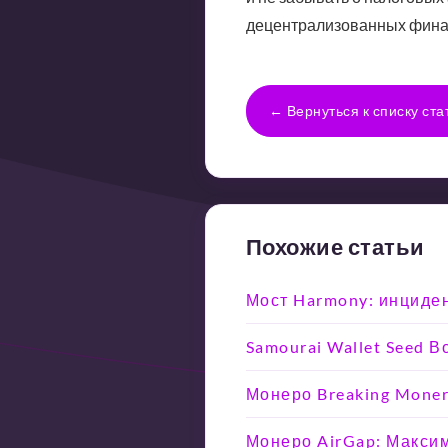
децентрализованных финан
← Вернуться к списку ста
Похожие статьи
Мост Harmony: инциден
Samourai Wallet Seed 
Монеро Breaking Moner
Монеро AirGap: Макси