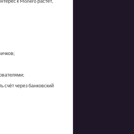
нтерес к Monero растёт,
ичков;
ователями;
ь счёт через банковский