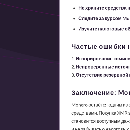
Не храните средства 
Следите за курсом Mo
Изучите налоговые о
Частые ошибки 
1.
Игнорирование комис
2.
Непроверенные источ
3.
Отсутствие резервной 
Заключение: Mo
Monero остаётся одним из 
средствами. Покупка XMR з
становится доступным даж
и не забывать о налоговых