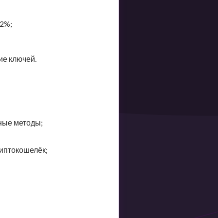
-2%;
е ключей.
ные методы;
иптокошелёк;