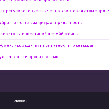
: как регулирование влияет на криптовалютные тран
к обратная связь защищает приватность
 приватных инвестиций в стейблкоины
 обмен: как защитить приватность транзакций
л с честью и приватностью
Support