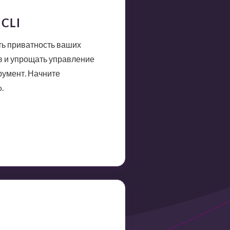
CLI
ть приватность ваших
в и упрощать управление
румент. Начните
.