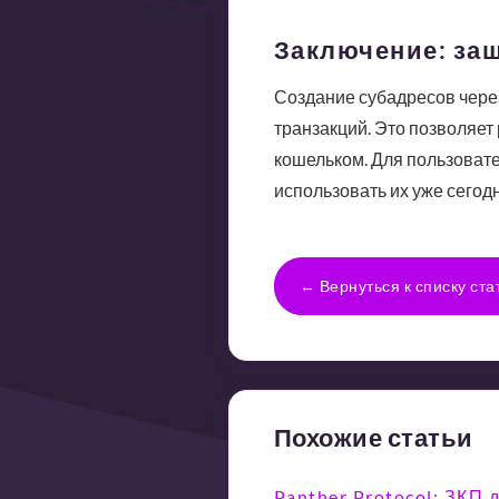
Заключение: за
Создание субадресов через
транзакций. Это позволяет
кошельком. Для пользоват
использовать их уже сегод
← Вернуться к списку ста
Похожие статьи
Panther Protocol: ЗКП