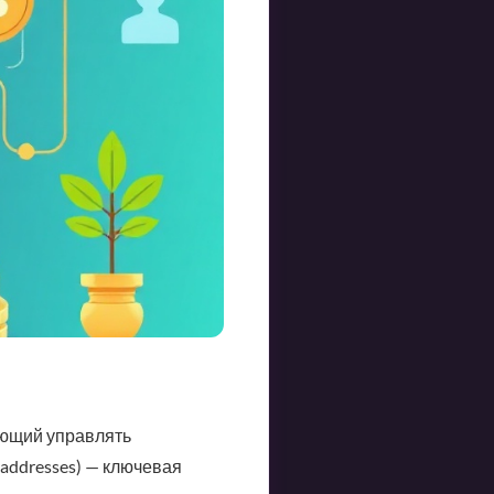
яющий управлять
addresses) — ключевая