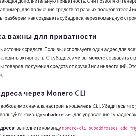
вающая дополнительную приватность. Они позволяют генер
например, для получения средств от разных пользователей и
мы разберем, как создавать субадреса через командную строк
са важны для приватности
 источник средств. Если вы используете один адрес для все
следить активность. С субадресами вы можете создавать от
ты товаров, получения средств от друзей или инвестиций. Эт
и.
адреса через Monero CLI
еобходимо сначала настроить кошелек в CLI. Убедитесь, что
спользуйте команду
subaddresses
для управления субадресам
дреса:
выполните команду
monero-cli subaddresses add "M