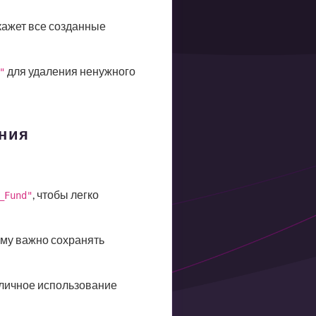
ажет все созданные
для удаления ненужного
"
ния
, чтобы легко
_Fund"
му важно сохранять
личное использование