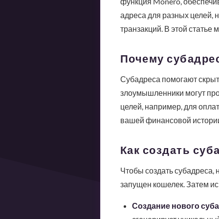
функция Monero, обеспечи
адреса для разных целей, 
транзакций. В этой статье 
Почему субадре
Субадреса помогают скрыть
злоумышленники могут про
целей, например, для опла
вашей финансовой истори
Как создать суб
Чтобы создать субадреса, н
запущен кошелек. Затем и
Создание нового суба