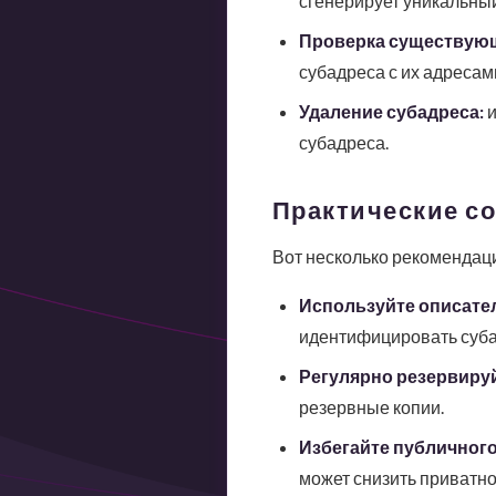
сгенерирует уникальный
Проверка существующ
субадреса с их адресам
Удаление субадреса:
и
субадреса.
Практические с
Вот несколько рекомендаци
Используйте описате
идентифицировать суба
Регулярно резервируй
резервные копии.
Избегайте публичного
может снизить приватно