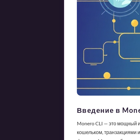
Введение в Mone
Monero CLI — это мощный 
кошельком, транзакциями и