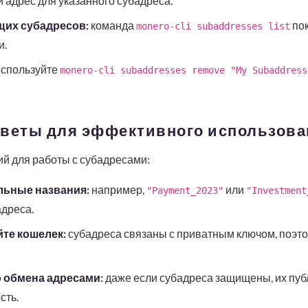
 адрес для указанного субадреса.
их субадресов:
команда
пок
monero-cli subaddresses list
и.
спользуйте
monero-cli subaddresses remove "My Subaddress
оветы для эффективного использова
й для работы с субадресами:
льные названия:
например,
или
"Payment_2023"
"Investment
дреса.
те кошелек:
субадреса связаны с приватным ключом, поэто
 обмена адресами:
даже если субадреса защищены, их пуб
сть.