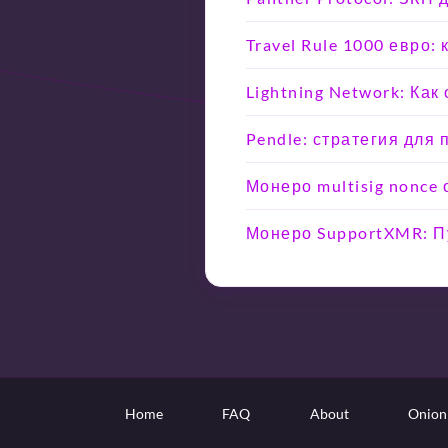
Travel Rule 1000 евро
Lightning Network: Ка
Pendle: стратегия для
Монеро multisig nonce
Монеро SupportXMR: Пу
Home
FAQ
About
Onion