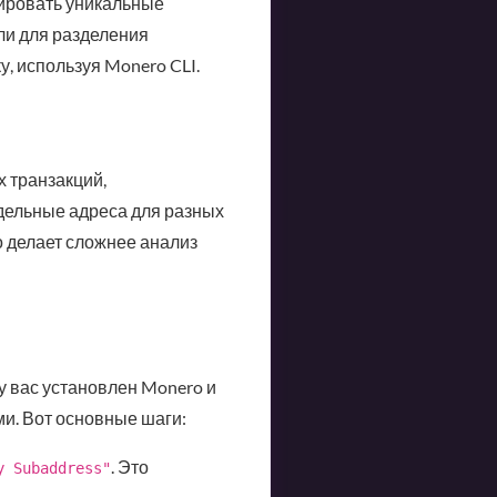
ировать уникальные
ли для разделения
у, используя Monero CLI.
х транзакций,
дельные адреса для разных
о делает сложнее анализ
 у вас установлен Monero и
и. Вот основные шаги:
. Это
y Subaddress"