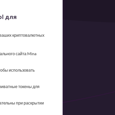
ol для
и ваших криптовалютных
иального сайта Mina
тобы использовать
приватные токены для
мательны при раскрытии