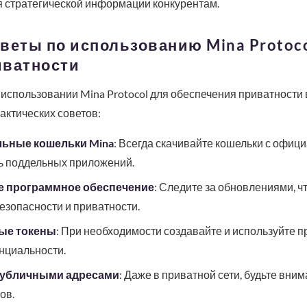
я стратегической информации конкурентам.
веты по использованию Mina Protoc
иватности
 использовании Mina Protocol для обеспечения приватност
актических советов:
ьные кошельки Mina
: Всегда скачивайте кошельки с офиц
ть поддельных приложений.
е программное обеспечение
: Следите за обновлениями, ч
езопасности и приватности.
ые токены
: При необходимости создавайте и используйте 
нциальности.
публичными адресами
: Даже в приватной сети, будьте вни
ов.