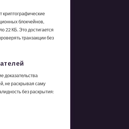
ует криптографические
ционных блокчейнов,
о 22 КБ. Это достигается
проверять транзакции без
вателей
ие доказательства
й, не раскрывая саму
алидность без раскрытия: