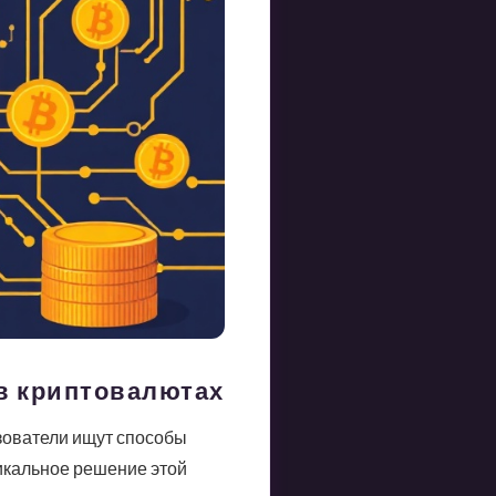
 в криптовалютах
зователи ищут способы
никальное решение этой