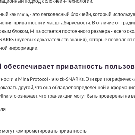
вационный подход к блокчейн-технологии.
тный как Mina, - это легковесный блокчейн, который использ
чения приватности и масштабируемости. В отличие от тради
вым блоком, Mina остается постоянного размера - всего окол
SNARKs (нулевых доказательств знания), которые позволяют 
ной информации.
ol обеспечивает приватность пользо
ости в Mina Protocol - это zk-SNARKs. Эти криптографическ
оказать другой, что она обладает определенной информацие
ina это означает, что транзакции могут быть проверены на в
еля
е могут компрометировать приватность