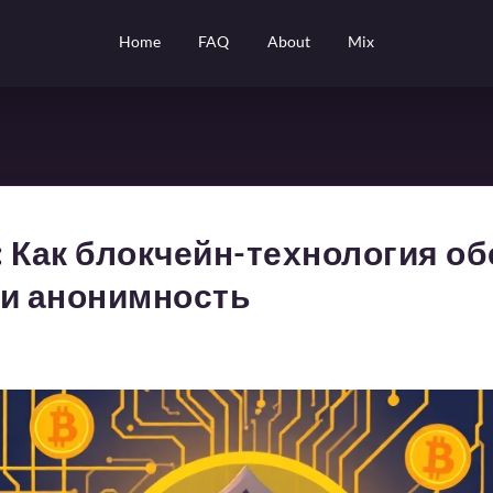
Home
FAQ
About
Mix
l: Как блокчейн-технология о
 и анонимность