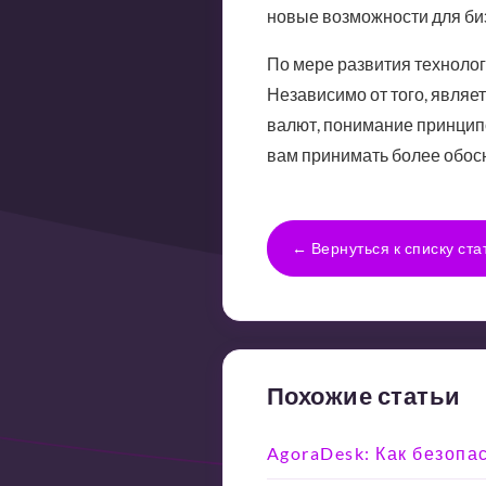
новые возможности для би
По мере развития технолог
Независимо от того, являе
валют, понимание принципов
вам принимать более обос
← Вернуться к списку ста
Похожие статьи
AgoraDesk: Как безопа