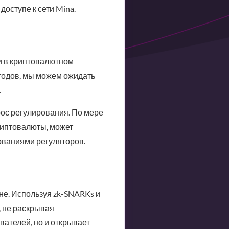
доступе к сети Mina.
и в криптовалютном
етодов, мы можем ожидать
.
прос регулирования. По мере
риптовалюты, может
ованиями регуляторов.
не. Используя zk-SNARKs и
, не раскрывая
ателей, но и открывает