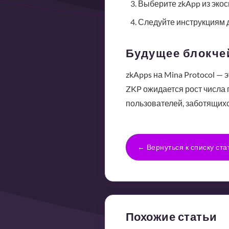
Выберите zkApp из эко
Следуйте инструкциям 
Будущее блокчей
zkApps на Mina Protocol — 
ZKP ожидается рост числа 
пользователей, заботящихся
← Вернуться к списку ста
Похожие статьи