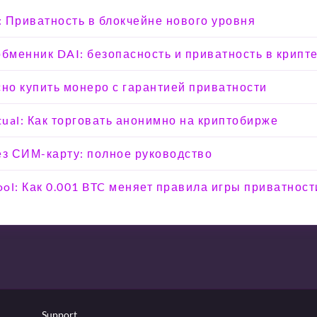
e: Приватность в блокчейне нового уровня
менник DAI: безопасность и приватность в крипт
сно купить монеро с гарантией приватности
tual: Как торговать анонимно на криптобирже
ез СИМ-карту: полное руководство
ool: Как 0.001 BTC меняет правила игры приватност
Support