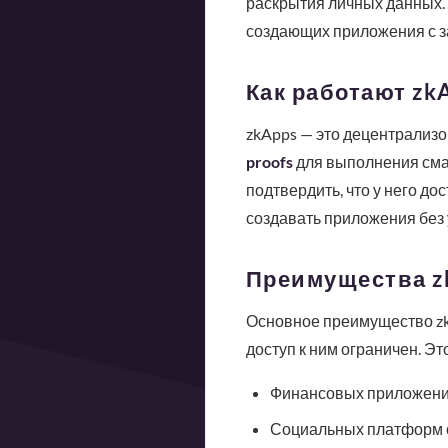
раскрытия личных данных. 
создающих приложения с з
Как работают zk
zkApps — это децентрализ
proofs
для выполнения смар
подтвердить, что у него до
создавать приложения без
Преимущества z
Основное преимущество z
доступ к ним ограничен. Эт
Финансовых приложений
Социальных платформ с