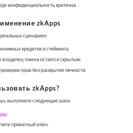
где конфиденциальность критична.
рименение zkApps
 реальных сценариях:
онимных кредитов и стейкинга;
де владелец токена остается скрытым;
проверки прав без раскрытия личности.
льзовать zkApps?
pps, выполните следующие шаги:
;
llet
учите приватный ключ;