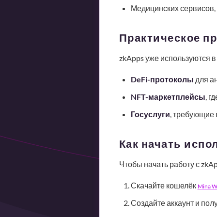
Медицинских сервисов, 
Практическое п
zkApps уже используются в
DeFi-протоколы
для ан
NFT-маркетплейсы
, г
Госуслуги
, требующие 
Как начать испо
Чтобы начать работу с zkA
Скачайте кошелёк
Mina Wa
Создайте аккаунт и пол