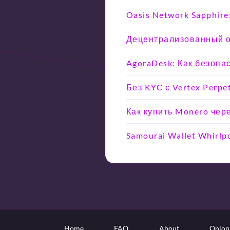
Oasis Network Sapphir
Децентрализованный об
AgoraDesk: Как безопа
Без KYC с Vertex Perpe
Как купить Monero чер
Samourai Wallet Whirlp
Home
FAQ
About
Onion