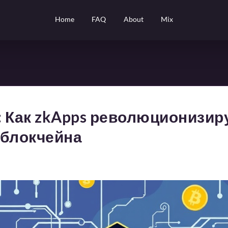
Home
FAQ
About
Mix
l: Как zkApps революционизи
 блокчейна