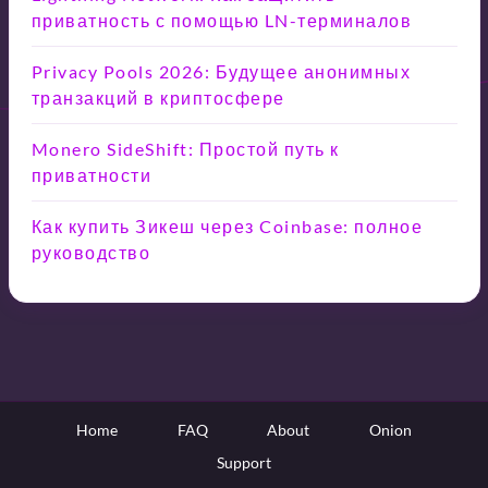
приватность с помощью LN-терминалов
Privacy Pools 2026: Будущее анонимных
транзакций в криптосфере
Monero SideShift: Простой путь к
приватности
Как купить Зикеш через Coinbase: полное
руководство
Home
FAQ
About
Onion
Support