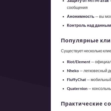
Защиту от MITM-атак
—
сообщения
Анонимность
— вы мож
Контроль над данны
Популярные кли
Существует несколько клие
Riot/Element
— официал
Nheko
— легковесный д
FluffyChat
— мобильный
Quaternion
— консольны
Практические с