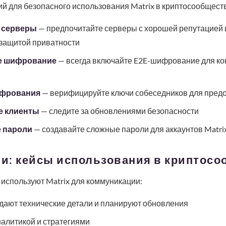
й для безопасного использования Matrix в криптосообщест
 серверы
— предпочитайте серверы с хорошей репутацией 
 защитой приватности
е шифрование
— всегда включайте E2E-шифрование для к
ифрования
— верифицируйте ключи собеседников для пред
е клиенты
— следите за обновлениями безопасности
 пароли
— создавайте сложные пароли для аккаунтов Matri
ии: кейсы использования в криптос
используют Matrix для коммуникации:
ают технические детали и планируют обновления
алитикой и стратегиями