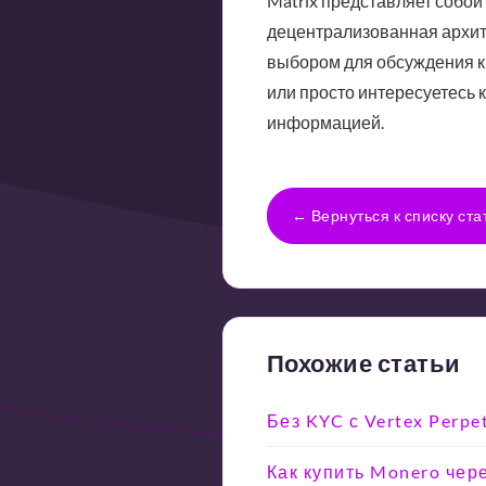
Matrix представляет собой
децентрализованная архит
выбором для обсуждения кр
или просто интересуетесь 
информацией.
← Вернуться к списку ста
Похожие статьи
Без KYC с Vertex Perpe
Как купить Monero чер