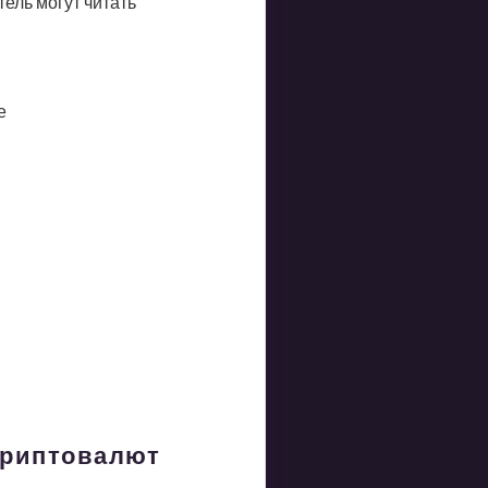
ель могут читать
е
криптовалют