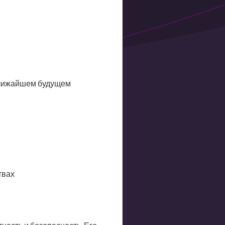
 ближайшем будущем
твах