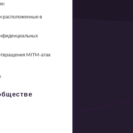
ве:
и расположенные в
онфиденциальных
отвращения MITM-атак
x
ообществе