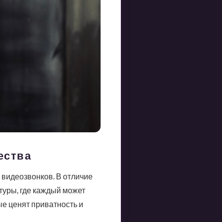
ества
 видеозвонков. В отличие
туры, где каждый может
ые ценят приватность и