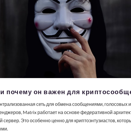
x и почему он важен для криптосообщ
ентрализованная сеть для обмена сообщениями, голосовых и
нджеров, Matrix работает на основе федеративной архитек
й сервер. Это особенно ценно для криптоэнтузиастов, котор
ыми.