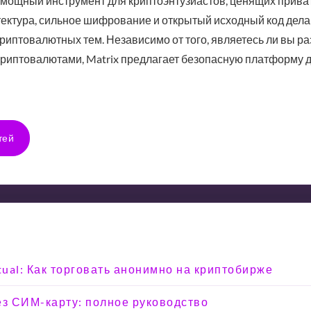
 мощный инструмент для криптоэнтузиастов, ценящих приват
ектура, сильное шифрование и открытый исходный код дел
иптовалютных тем. Независимо от того, являетесь ли вы р
криптовалютами, Matrix предлагает безопасную платформу 
тей
tual: Как торговать анонимно на криптобирже
ез СИМ-карту: полное руководство