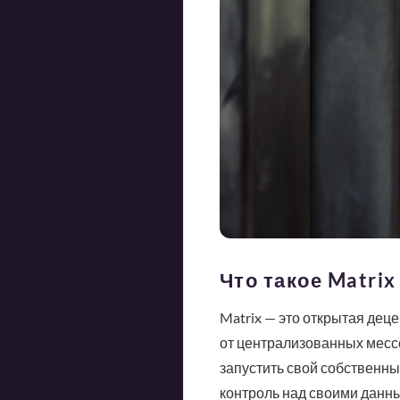
Что такое Matri
Matrix — это открытая дец
от централизованных мессе
запустить свой собственны
контроль над своими данн