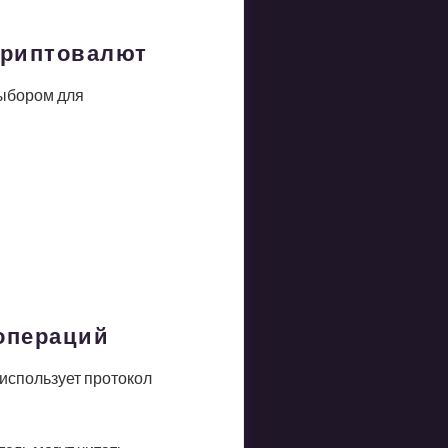
криптовалют
выбором для
оопераций
использует протокол