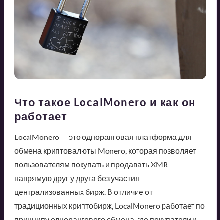
Что такое LocalMonero и как он
работает
LocalMonero — это одноранговая платформа для
обмена криптовалюты Monero, которая позволяет
пользователям покупать и продавать XMR
напрямую друг у друга без участия
централизованных бирж. В отличие от
традиционных криптобирж, LocalMonero работает по
принципу однорангового обмена, где покупатели и