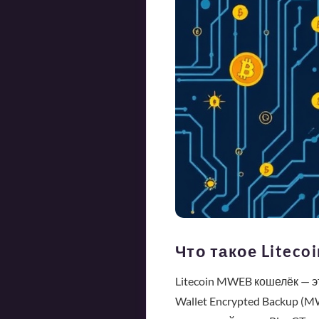
Что такое Litec
Litecoin MWEB кошелёк — 
Wallet Encrypted Backup (