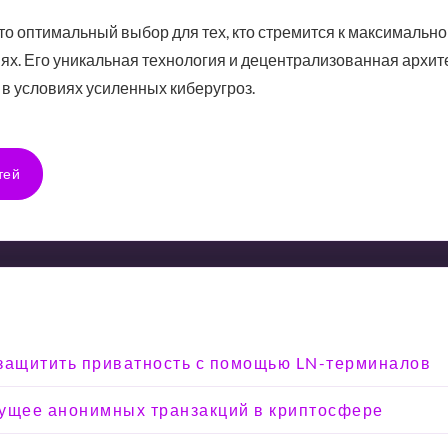
то оптимальный выбор для тех, кто стремится к максимально
х. Его уникальная технология и децентрализованная архит
 условиях усиленных киберугроз.
тей
к защитить приватность с помощью LN-терминалов
удущее анонимных транзакций в криптосфере