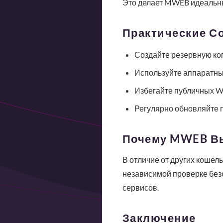
Это делает MWEB идеальны
Практические С
Создайте резервную коп
Используйте аппаратные
Избегайте публичных Wi
Регулярно обновляйте 
Почему MWEB Вы
В отличие от других кошел
независимой проверке безо
сервисов.
Заключение