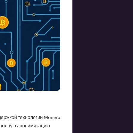
держкой технологии Monero
ет полную анонимизацию