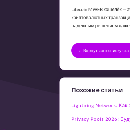
Litecoin MWEB кошелёк — э
криптовалютных транзакция
надежным решением даже в
← Вернуться к списку ста
Похожие статьи
Lightning Network: Ка
Privacy Pools 2026: Б