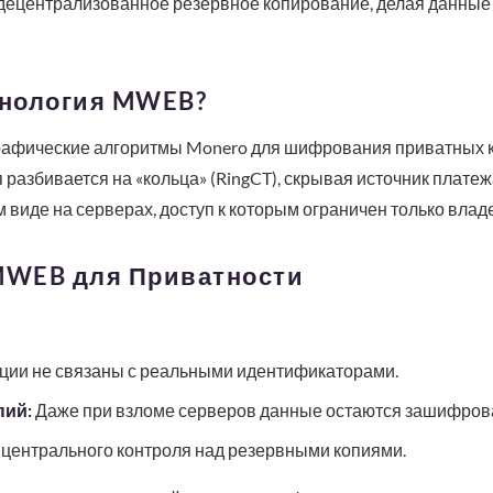
и децентрализованное резервное копирование, делая данны
хнология MWEB?
рафические алгоритмы Monero для шифрования приватных 
 разбивается на «кольца» (RingCT), скрывая источник плате
виде на серверах, доступ к которым ограничен только влад
MWEB для Приватности
ции не связаны с реальными идентификаторами.
пий:
Даже при взломе серверов данные остаются зашифров
 центрального контроля над резервными копиями.