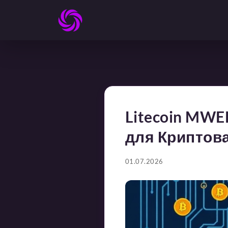
Litecoin MW
для Криптов
01.07.2026