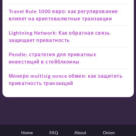
Travel Rule 1000 евро: как регулирование
влияет на криптовалютные транзакции
Lightning Network: Как обратная связь
защищает приватность
Pendle: стратегия для приватных
инвестиций в стейблкоины
Монеро multisig nonce обмен: как защитить
приватность транзакций
Home
FAQ
About
Onion