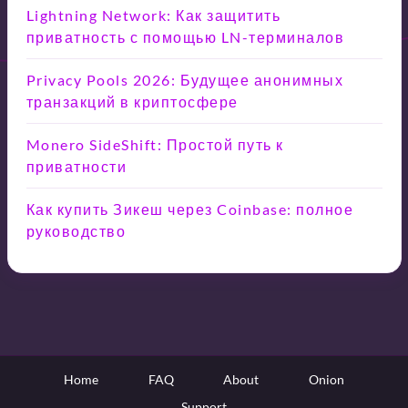
Lightning Network: Как защитить
приватность с помощью LN-терминалов
Privacy Pools 2026: Будущее анонимных
транзакций в криптосфере
Monero SideShift: Простой путь к
приватности
Как купить Зикеш через Coinbase: полное
руководство
Home
FAQ
About
Onion
Support