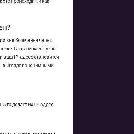
 это происходит, и как
ен?
ции вне блокчейна через
очке. В этот момент узлы
и ваш IP-адрес становится
LN выглядят анонимными.
 Это делает их IP-адрес