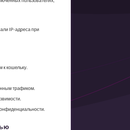
дключенных пользователях,
али IP-адреса при
 к кошельку.
анным трафиком.
звимости.
конфиденциальности.
тью