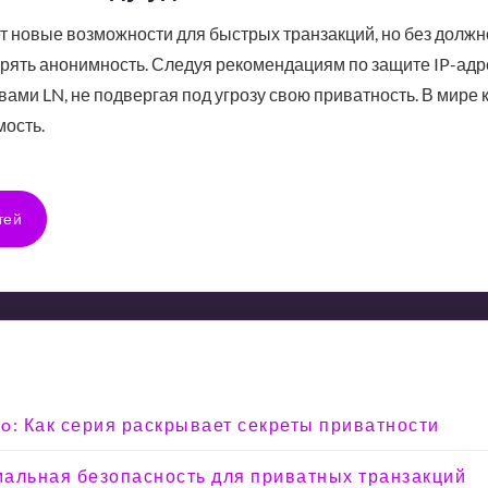
ет новые возможности для быстрых транзакций, но без долж
рять анонимность. Следуя рекомендациям по защите IP-адр
ми LN, не подвергая под угрозу свою приватность. В мире
мость.
тей
o: Как серия раскрывает секреты приватности
мальная безопасность для приватных транзакций