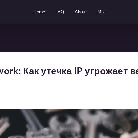
Home
FAQ
About
Mix
work: Как утечка IP угрожает 