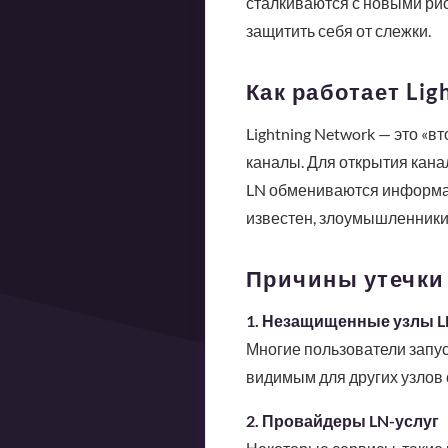
сталкиваются с новыми риск
защитить себя от слежки.
Как работает Lig
Lightning Network — это «в
каналы. Для открытия кана
LN обмениваются информаци
известен, злоумышленники 
Причины утечки I
1. Незащищенные узлы L
Многие пользователи запус
видимым для других узлов 
2. Провайдеры LN-услуг