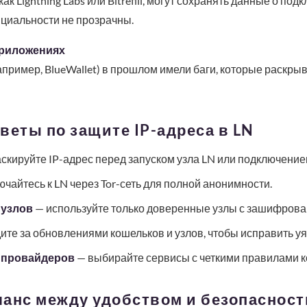
ак Lightning Labs или Bitrefill, могут сохранять данные о по
нциальности не прозрачны.
приложениях
пример, BlueWallet) в прошлом имели баги, которые раскрыв
веты по защите IP-адреса в LN
скируйте IP-адрес перед запуском узла LN или подключением
чайтесь к LN через Tor-сеть для полной анонимности.
 узлов
— используйте только доверенные узлы с зашифров
ите за обновлениями кошельков и узлов, чтобы исправить уя
 провайдеров
— выбирайте сервисы с четкими правилами 
ланс между удобством и безопаснос