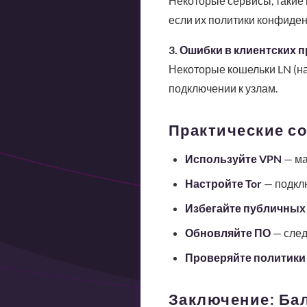
Некоторые сервисы, такие к
если их политики конфиде
3. Ошибки в клиентских 
Некоторые кошельки LN (на
подключении к узлам.
Практические со
Используйте VPN
— ма
Настройте Tor
— подклю
Избегайте публичных
Обновляйте ПО
— след
Проверяйте политики
Заключение: Ба