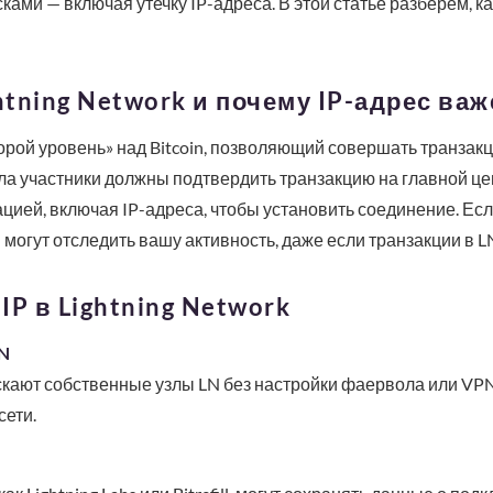
ами — включая утечку IP-адреса. В этой статье разберем, как
htning Network и почему IP-адрес важ
торой уровень» над Bitcoin, позволяющий совершать транзак
ла участники должны подтвердить транзакцию на главной цеп
ей, включая IP-адреса, чтобы установить соединение. Есл
могут отследить вашу активность, даже если транзакции в 
P в Lightning Network
N
кают собственные узлы LN без настройки фаервола или VPN.
сети.