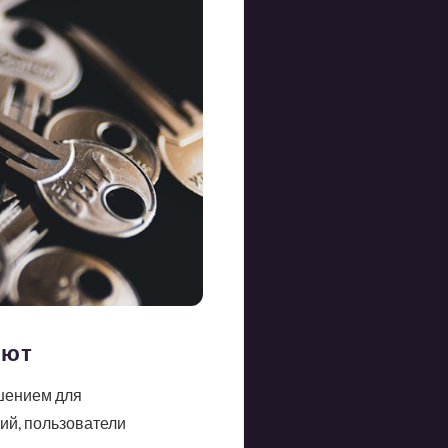
лют
ешением для
ий, пользователи