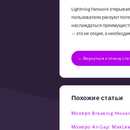
Lightning Network открыва
пользователи рискуют поте
наслаждаться преимущества
— это не опция, а необходи
← Вернуться к списку ста
Похожие статьи
Монеро Breaking Moner
Монеро AirGap: Макси