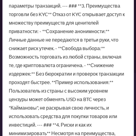
параметры транзакций. --- ### **3. Преимущества
торговли без KYC** Отказ от KYC открывает доступ к
множеству преимуществ для ценителей
приватности: - **Сохранение анонимности:**
Личные данные не передаются в третьи руки, что
снижает риск утечек. - **Свобода выбора:**
Возможность торговать из любой страны, включая
те, где криптовалюта ограничена. - **Снижение
издержек:** Без бюрократии и проверок транзакции
проходят быстрее. **Пример использования:**
Пользователь из страны с высоким уровнем
цензуры может обменять USD на BTC через
"Каймановы", не раскрывая свою личность, и
использовать средства для покупки товаров или
инвестиций. --- ### **4. Риски и как их
минимизировать** Несмотря на преимущества,