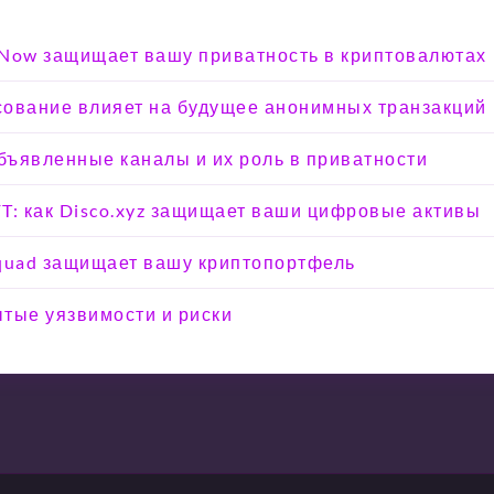
eNow защищает вашу приватность в криптовалютах
осование влияет на будущее анонимных транзакций
объявленные каналы и их роль в приватности
T: как Disco.xyz защищает ваши цифровые активы
Squad защищает вашу криптопортфель
тые уязвимости и риски