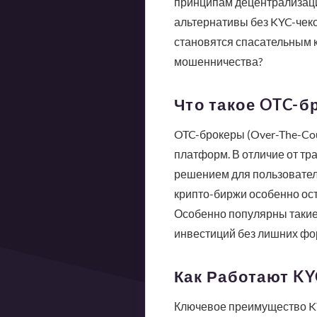
принципам децентрализации
альтернативы без KYC-чеко
становятся спасательным к
мошенничества?
Что такое OTC-б
OTC-брокеры (Over-The-Co
платформ. В отличие от тр
решением для пользователе
крипто-биржи особенно ост
Особенно популярны такие
инвестиций без лишних фо
Как Работают K
Ключевое преимущество KY