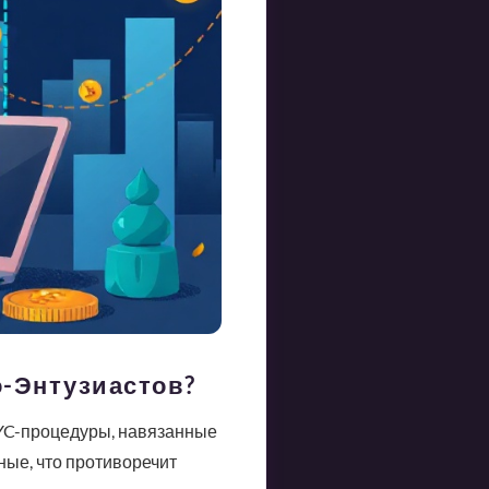
о-Энтузиастов?
KYC-процедуры, навязанные
ые, что противоречит