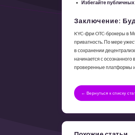
Избегайте публичных
Заключение: Бу
KYC-фри OTC-брокеры в Моск
приватность. По мере ужес
в сохранении децентрализ
начинается с осознанного
проверенные платформы и н
← Вернуться к списку ста
Похожие статьи