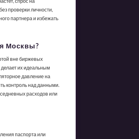
астет, спрос на
без проверки личности,
ного партнера и избежать
ля Москвы?
ютой вне биржевых
о делает их идеальным
уляторное давление на
ть контроль над данными.
вседневных расходов или
ления паспорта или