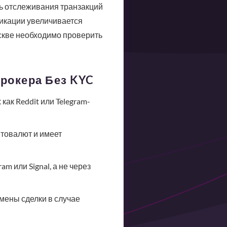
ть отслеживания транзакций
икации увеличивается
скве необходимо проверить
рокера Без KYC
ак Reddit или Telegram-
товалют и имеет
m или Signal, а не через
ены сделки в случае