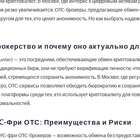
 криптовалют. В Москве, где интерес к цифровым активам р
в резко увеличивается. OTC-брокеры, предлагающие обмен 
ругом для тех, кто ценит анонимность. Но как выбрать надеж
рокерство и почему оно актуально д
unter) — это посредники, обеспечивающие обмен криптовал
адиционных бирж, они не требуют верификации личности, чт
й, стремящихся сохранить анонимность. В Москве, где рег
ро, OTC-сервисы позволяют обходить бюрократию и сохраня
 платформы среди тех, кто использует криптовалюту для по
рмальностей.
YC-Фри ОТС: Преимущества и Риски
C-фри OTC-брокеров — возможность обмена без предостав