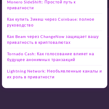
Monero SideShift: Простой путь к
приватности
Как купить Зикеш через Coinbase: полное
руководство
Как Beam через ChangeNow защищает вашу
приватность в криптовалютах
Tornado Cash: Как голосование влияет на
будущее анонимных транзакций
Lightning Network: Необъявленные каналы и
их роль в приватности