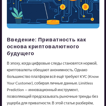
Введение: Приватность как
основа криптовалютного
будущего
В эпоху, когда цифровые следы становятся нормой,
криптовалюты обещают анонимность. Однако
большинство платформ всё ещё требуют KYC (Know
Your Customer), собирая личные данные. Limitless
Prediction — инновационный инструмент,
позволяющий предсказывать рыночные тренды без
ущерба для приватности. В этой статье разберём,