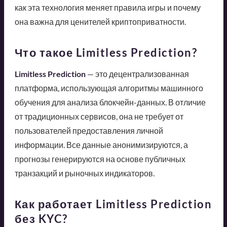
как эта технология меняет правила игры и почему
она важна для ценителей криптоприватности.
Что такое Limitless Prediction?
Limitless Prediction
— это децентрализованная
платформа, использующая алгоритмы машинного
обучения для анализа блокчейн-данных. В отличие
от традиционных сервисов, она не требует от
пользователей предоставления личной
информации. Все данные анонимизируются, а
прогнозы генерируются на основе публичных
транзакций и рыночных индикаторов.
Как работает Limitless Prediction
без KYC?