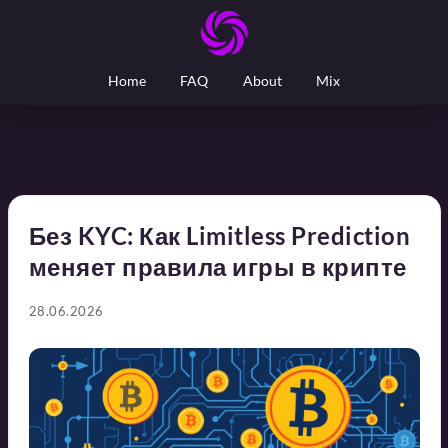
Home
FAQ
About
Mix
Без KYC: Как Limitless Prediction
меняет правила игры в крипте
28.06.2026