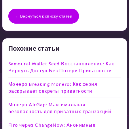
← Вернуться к списку статей
Похожие статьи
Samourai Wallet Seed Восстановление: Как
Вернуть Доступ Без Потери Приватности
Монеро Breaking Monero: Как серия
раскрывает секреты приватности
Монеро AirGap: Максимальная
безопасность для приватных транзакций
Firo через ChangeNow: Анонимные