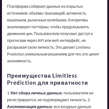
Платформа собирает данные из открытых
источников: объёмы транзакций, активность
кошельков, рыночные колебания. Алгоритмы
анализируют паттерны, чтобы предсказывать
движения цен. Пользователи получают доступ к
прогнозам через API или веб-интерфейс, не
раскрывая свою личность. Это делает Limitless
Prediction уникальным решением для тех, кто ценит
анонимность.
Преимущества Limitless
Prediction для приватности
1.
Нет сбора личных данных
: пользователи не
регистрируются, не подтверждают личность. 2.
Анонимизация данных
: все входные данные