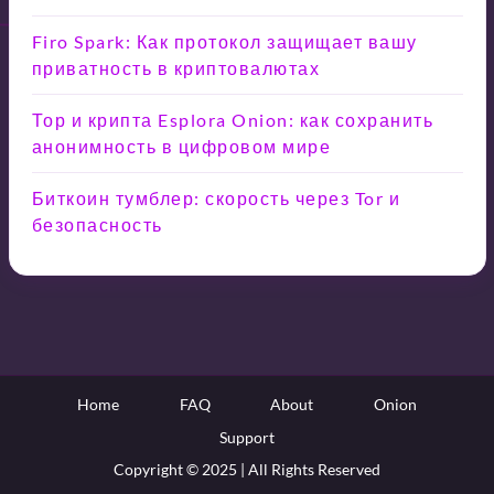
Firo Spark: Как протокол защищает вашу
приватность в криптовалютах
Тор и крипта Esplora Onion: как сохранить
анонимность в цифровом мире
Биткоин тумблер: скорость через Tor и
безопасность
Home
FAQ
About
Onion
Support
Copyright © 2025 | All Rights Reserved