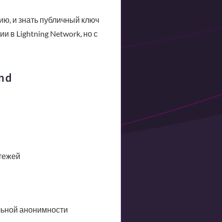
ю, и знать публичный ключ
 в Lightning Network, но с
nd
тежей
льной анонимности