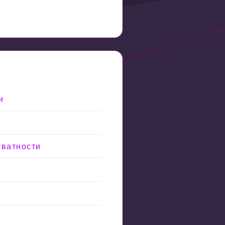
и
иватности