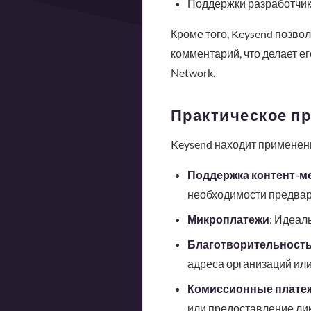
Поддержки разработчик
Кроме того, Keysend позво
комментарий, что делает е
Network.
Практическое п
Keysend находит применени
Поддержка контент-м
необходимости предвар
Микроплатежи
: Идеал
Благотворительност
адреса организаций или
Комиссионные плате
или предоставление ли