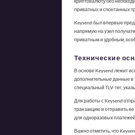
криптовалюту без необходи
приватных и спонтанных тр
Keysend был впервые предс
напрямую на узел получате
приватным и удобным, осо
Технические ос
В основе Keysend лежит и
дополнительные данные в т
специальный TLV-тег, указ
Для работы с Keysend отпр
транзакцию и отправить ее
для одноразовых платежей 
Важно отметить, что Keyse