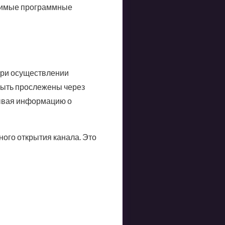
стимые программные
ри осуществлении
 быть прослежены через
рывая информацию о
ого открытия канала. Это