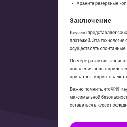
Храните резервные коп
Заключение
Keysend представляет соб
платежей. Эта технология 
осуществлять спонтанные п
По мере развития экосист
появления новых приложен
приватности криптовалютн
Важно помнить, что尽管 Key
максимальной безопасност
оставаться в курсе послед