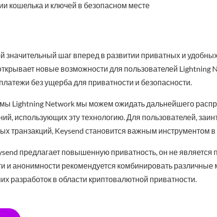
ии кошелька и ключей в безопасном месте
ой значительный шаг вперед в развитии приватных и удобны
открывает новые возможности для пользователей Lightning N
латежи без ущерба для приватности и безопасности.
емы Lightning Network мы можем ожидать дальнейшего распр
ий, использующих эту технологию. Для пользователей, заи
ых транзакций, Keysend становится важным инструментом в
send предлагает повышенную приватность, он не является 
и и анонимности рекомендуется комбинировать различные 
них разработок в области криптовалютной приватности.