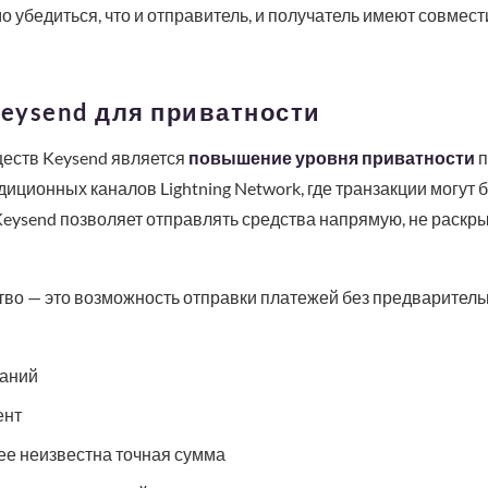
о убедиться, что и отправитель, и получатель имеют совме
eysend для приватности
еств Keysend является
повышение уровня приватности
п
адиционных каналов Lightning Network, где транзакции могут
Keysend позволяет отправлять средства напрямую, не раск
о — это возможность отправки платежей без предварительн
аний
ент
нее неизвестна точная сумма