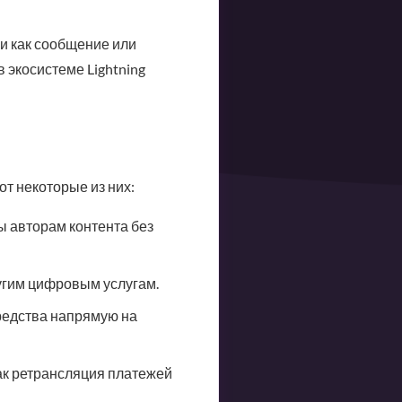
и как сообщение или
 экосистеме Lightning
т некоторые из них:
ы авторам контента без
ругим цифровым услугам.
редства напрямую на
как ретрансляция платежей