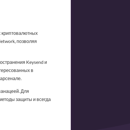
х криптовалютных
etwork, позволяя
остранения Keysend и
нтересованных в
 арсенале.
панацеей. Для
методы защиты и всегда