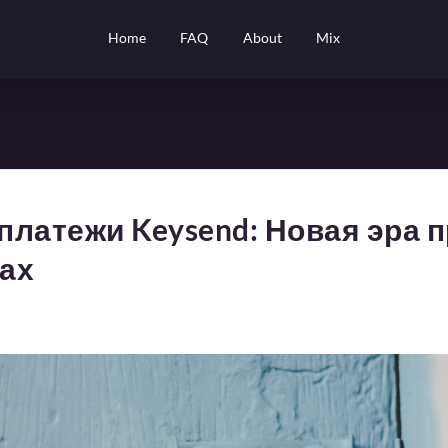
Home
FAQ
About
Mix
латежи Keysend: Новая эра п
ах