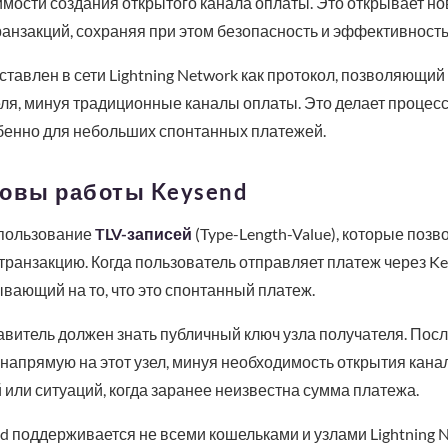
мости создания открытого канала оплаты. Это открывает н
анзакций, сохраняя при этом безопасность и эффективность
тавлен в сети Lightning Network как протокол, позволяющий
ля, минуя традиционные каналы оплаты. Это делает процес
бенно для небольших спонтанных платежей.
новы работы Keysend
спользование
TLV-записей
(Type-Length-Value), которые поз
ранзакцию. Когда пользователь отправляет платеж через Ke
ывающий на то, что это спонтанный платеж.
авитель должен знать публичный ключ узла получателя. Посл
 напрямую на этот узел, минуя необходимость открытия кана
или ситуаций, когда заранее неизвестна сумма платежа.
nd поддерживается не всеми кошельками и узлами Lightning 