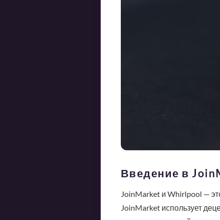
Введение в JoinM
JoinMarket и Whirlpool — 
JoinMarket использует дец