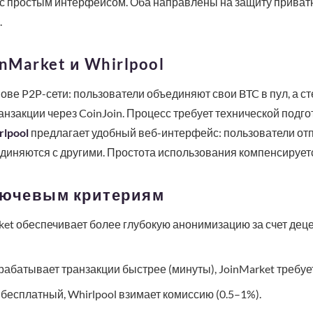
 простым интерфейсом. Оба направлены на защиту приватно
.
nMarket и Whirlpool
ове P2P-сети: пользователи объединяют свои BTC в пул, а 
нзакции через CoinJoin. Процесс требует технической подго
rlpool
предлагает удобный веб-интерфейс: пользователи от
единяются с другими. Простота использования компенсирует
лючевым критериям
ket обеспечивает более глубокую анонимизацию за счет деце
рабатывает транзакции быстрее (минуты), JoinMarket требуе
 бесплатный, Whirlpool взимает комиссию (0.5–1%).