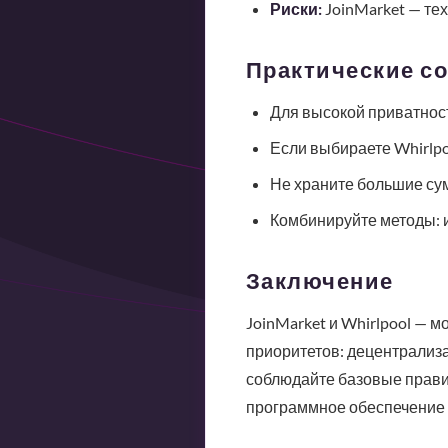
Риски:
JoinMarket — те
Практические с
Для высокой приватност
Если выбираете Whirlpo
Не храните большие су
Комбинируйте методы: и
Заключение
JoinMarket и Whirlpool — 
приоритетов: децентрализац
соблюдайте базовые прави
программное обеспечение 