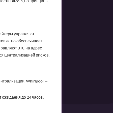
сти Bitcoin, но принципы
стейкеры управляют
товки, но обеспечивает
правляют BTC на адрес
ся централизацией рисков.
нтрализации, Whirlpool —
т ожидания до 24 часов.