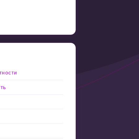
тности
сть