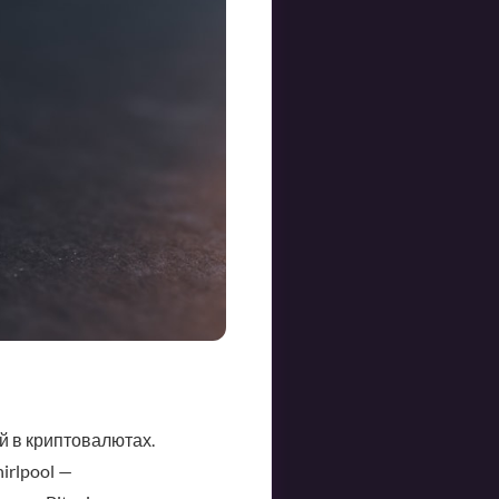
й в криптовалютах.
irlpool —