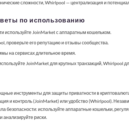
хнические сложности, Whirlpool — централизация и потенциа
оветы по использованию
и используйте JoinMarket с аппаратным кошельком.
ol, проверьте его репутацию и отзывы сообщества.
ммы на сервисах длительное время.
спользуйте JoinMarket для крупных транзакций, Whirlpool дл
мощные инструменты для защиты приватности в криптовалюта
ия и контроль (JoinMarket) или удобство (Whirlpool). Неза
ла безопасности: используйте аппаратные кошельки, регул
и анализируйте риски.