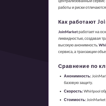
централизованный сервис с
работы и риски отличаются
Как работают Joi
JoinMarket
работает на осн
ликвидностью, создавая тра
высокую анонимность.
Whi
сервиса, а транзакции объ
Сравнение по к
Анонимность:
JoinMar
базовую защиту.
Скорость:
Whirlpool об
Стоимость:
JoinMarket