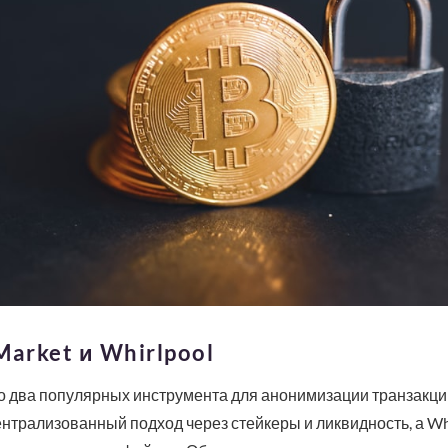
arket и Whirlpool
это два популярных инструмента для анонимизации транзакци
ентрализованный подход через стейкеры и ликвидность, а Wh