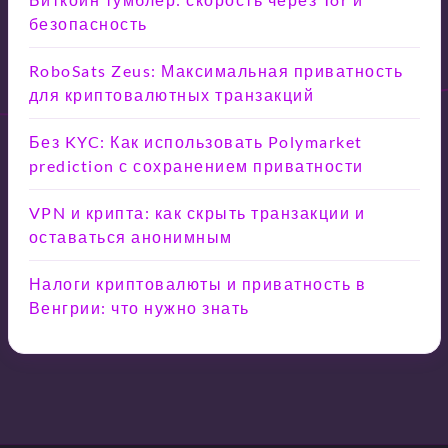
безопасность
RoboSats Zeus: Максимальная приватность
для криптовалютных транзакций
Без KYC: Как использовать Polymarket
prediction с сохранением приватности
VPN и крипта: как скрыть транзакции и
оставаться анонимным
Налоги криптовалюты и приватность в
Венгрии: что нужно знать