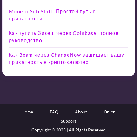
Monero SideShift: Простой путь к
приватности
Как купить Зикеш через Coinbase: полное
руководство
Как Beam через ChangeNow защищает вашу
приватность в криптовалютах
Home
FAQ
About
Onion
Support
Copyright © 2025 | All Rights Reserved