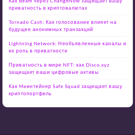
Как Beam через ChangeNow защищает вашу
приватность в криптовалютах
Tornado Cash: Как голосование влияет на
будущее анонимных транзакций
Lightning Network: Необъявленные каналы и
их роль в приватности
Приватность в мире NFT: как Disco.xyz
защищает ваши цифровые активы
Как Meинтейнер Safe Squad защищает вашу
криптопортфель