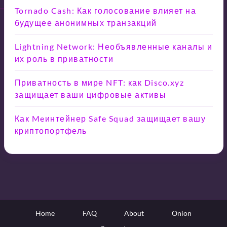
Tornado Cash: Как голосование влияет на
будущее анонимных транзакций
Lightning Network: Необъявленные каналы и
их роль в приватности
Приватность в мире NFT: как Disco.xyz
защищает ваши цифровые активы
Как Meинтейнер Safe Squad защищает вашу
криптопортфель
Home
FAQ
About
Onion