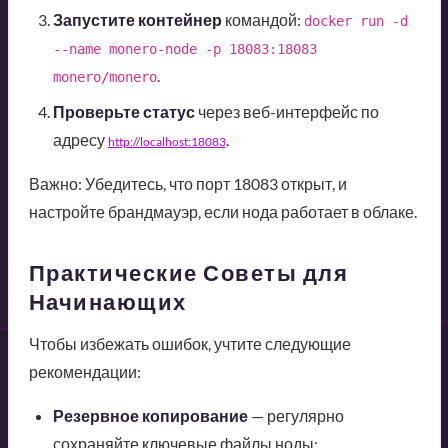
Запустите контейнер
командой:
docker run -d 
--name monero-node -p 18083:18083 
.
monero/monero
Проверьте статус
через веб-интерфейс по
адресу
.
http://localhost:18083
Важно: Убедитесь, что порт 18083 открыт, и
настройте брандмауэр, если нода работает в облаке.
Практические Советы для
Начинающих
Чтобы избежать ошибок, учтите следующие
рекомендации:
Резервное копирование
— регулярно
сохраняйте ключевые файлы ноды;